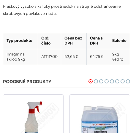
Práškový vysoko alkalický prostriedok na strojné odstraňovanie
škrobových povlakov z riadu.
Obj.
Cena bez
Cena s
Typ produktu
Balenie
číslo
DPH
DPH
Imagin na
9kg
AT111700
52,65 €
64,76 €
škrob 9kg
vedro
PODOBNÉ PRODUKTY