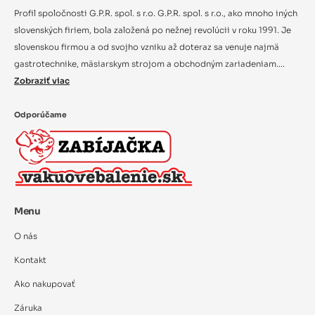
Profil spoločnosti G.P.R. spol. s r.o. G.P.R. spol. s r.o., ako mnoho iných
slovenských firiem, bola založená po nežnej revolúcii v roku 1991. Je
slovenskou firmou a od svojho vzniku až doteraz sa venuje najmä
gastrotechnike, mäsiarskym strojom a obchodným zariadeniam....
Zobraziť viac
Odporúčame
Menu
O nás
Kontakt
Ako nakupovať
Záruka