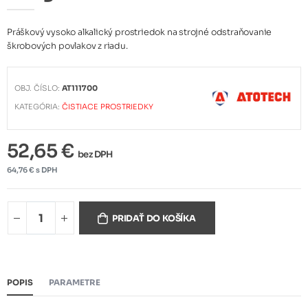
Práškový vysoko alkalický prostriedok na strojné odstraňovanie
škrobových povlakov z riadu.
OBJ. ČÍSLO:
AT111700
KATEGÓRIA:
ČISTIACE PROSTRIEDKY
52,65 €
bez DPH
64,76 € s DPH
PRIDAŤ DO KOŠÍKA
POPIS
PARAMETRE