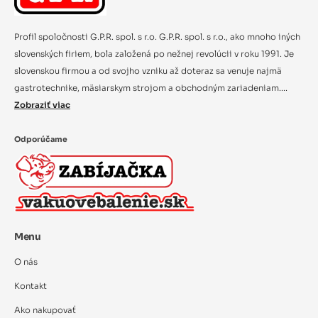
Profil spoločnosti G.P.R. spol. s r.o. G.P.R. spol. s r.o., ako mnoho iných
slovenských firiem, bola založená po nežnej revolúcii v roku 1991. Je
slovenskou firmou a od svojho vzniku až doteraz sa venuje najmä
gastrotechnike, mäsiarskym strojom a obchodným zariadeniam....
Zobraziť viac
Odporúčame
Menu
O nás
Kontakt
Ako nakupovať