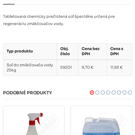
Tabletovaná chemicky prečistená soľ špeciálne určená pre
regeneráciu zmäkčovačov vody.
Obj.
Cena bez
Cena s
Typ produktu
číslo
DPH
DPH
Soľ do zmäkčovača vody
59201
9,70 €
11,93 €
25kg
PODOBNÉ PRODUKTY