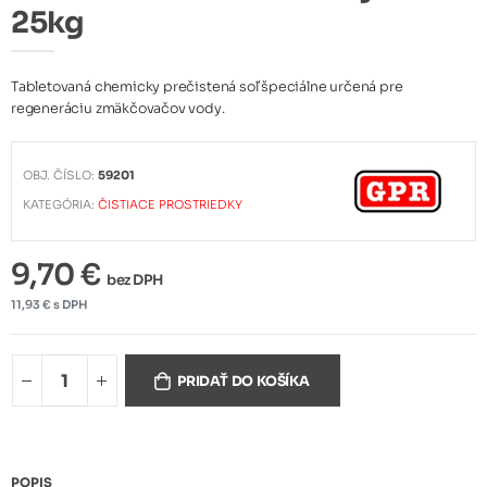
25kg
Tabletovaná chemicky prečistená soľ špeciálne určená pre
regeneráciu zmäkčovačov vody.
OBJ. ČÍSLO:
59201
KATEGÓRIA:
ČISTIACE PROSTRIEDKY
9,70 €
bez DPH
11,93 € s DPH
PRIDAŤ DO KOŠÍKA
POPIS