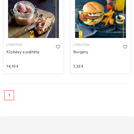
LITERATÚRA
LITERATÚRA
Klobásy a paštéty
Burgery
14,10 €
7,33 €
1