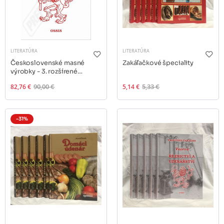
LITERATÚRA
LITERATÚRA
Československé masné
Zakáľačkové špeciality
výrobky - 3. rozšírené
vydanie
82,76 €
90,00 €
5,14 €
5,33 €
-31%