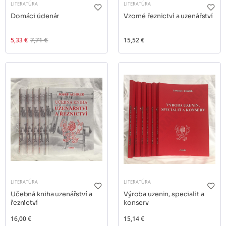
LITERATÚRA
LITERATÚRA
Domáci údenár
Vzorné řeznictví a uzenářství
5,33 €
7,71 €
15,52 €
LITERATÚRA
LITERATÚRA
Učebná kniha uzenářství a
Výroba uzenin, specialit a
řeznictví
konserv
16,00 €
15,14 €