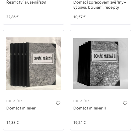
Řeznictví a uzenářství
Domácí zpracování zvěřiny –
výbava, bourání, recepty
22,86 €
10,57 €
LITERATÚRA
LITERATÚRA
Domáci mliekar
Domáci mliekar II
14,38 €
19,24 €