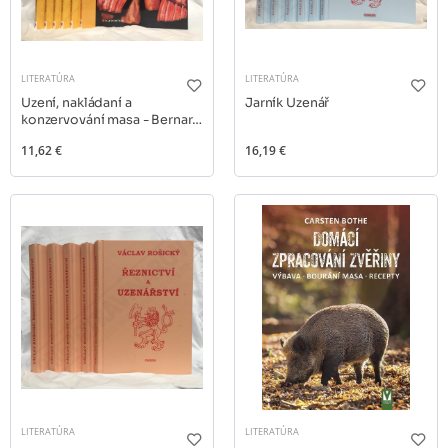
LITERATÚRA
LITERATÚRA
Uzení, nakládaní a
Jarník Uzenář
konzervování masa - Bernard
Gahm
11,62 €
16,19 €
LITERATÚRA
LITERATÚRA