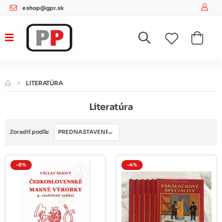
eshop@gpr.sk
LITERATÚRA
Literatúra
Zoradiť podľa:
-8%
-4%