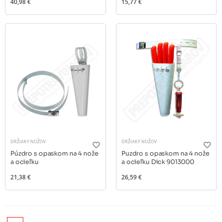
40,98 €
15,77 €
DRŽIAKY NOŽOV
DRŽIAKY NOŽOV
Púzdro s opaskom na 4 nože
Puzdro s opaskom na 4 nože
a ocieľku
a ocieľku Dick 9013000
21,38 €
26,59 €