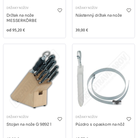
DRŽIAKY NOŽOV
DRŽIAKY NOŽOV
Držiak na nože
Nástenný držiak na nože
MESSERKÖRBE
od
95,20 €
39,00 €
DRŽIAKY NOŽOV
DRŽIAKY NOŽOV
Stojan na nože G 9892 l
Púzdro s opaskom na nôž