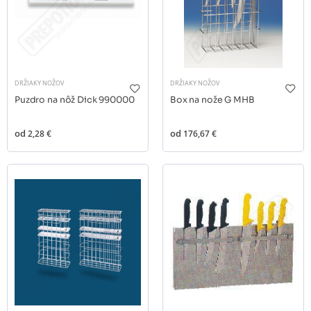
DRŽIAKY NOŽOV
DRŽIAKY NOŽOV
Puzdro na nôž Dick 990000
Box na nože G MHB
od
2,28 €
od
176,67 €