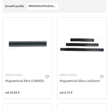
Zoradiť podľa:
DRŽIAKY NOŽOV
DRŽIAKY NOŽOV
Magnetická lišta G 96800
Magnetická lišta s háčikmi
od
26,99 €
od
6,10 €