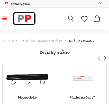
eshop@gpr.sk
NOŽE, VIDLIČKY, DRŽIAKY NOŽOV
DRŽIAKY NOŽOV
Držiaky nožov
Magnetické
Púzdro na čepeľ