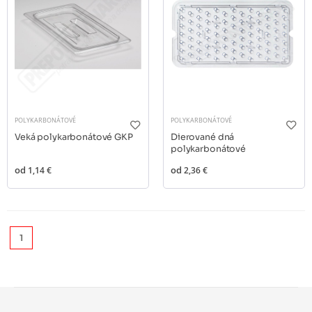
POLYKARBONÁTOVÉ
POLYKARBONÁTOVÉ
Veká polykarbonátové GKP
Dierované dná
polykarbonátové
od
1,14 €
od
2,36 €
1