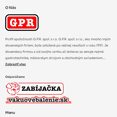
O Nás
Profil spoločnosti G.P.R. spol. s r.o. G.P.R. spol. s r.o., ako mnoho iných
slovenských firiem, bola založená po nežnej revolúcii v roku 1991. Je
slovenskou firmou a od svojho vzniku až doteraz sa venuje najmä
gastrotechnike, mäsiarskym strojom a obchodným zariadeniam....
Zobraziť viac
Odporúčame
Menu