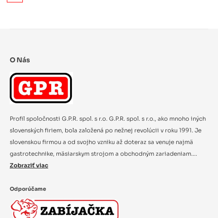
O Nás
Profil spoločnosti G.P.R. spol. s r.o. G.P.R. spol. s r.o., ako mnoho iných
slovenských firiem, bola založená po nežnej revolúcii v roku 1991. Je
slovenskou firmou a od svojho vzniku až doteraz sa venuje najmä
gastrotechnike, mäsiarskym strojom a obchodným zariadeniam....
Zobraziť viac
Odporúčame