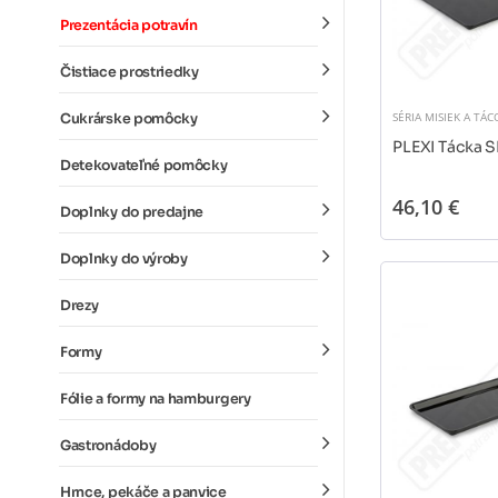
Prezentácia potravín
Čistiace prostriedky
SÉRIA MISIEK A TÁC
Cukrárske pomôcky
PLEXI Tácka 
Detekovateľné pomôcky
46,10 €
Doplnky do predajne
Doplnky do výroby
Drezy
Formy
Fólie a formy na hamburgery
Gastronádoby
Hrnce, pekáče a panvice