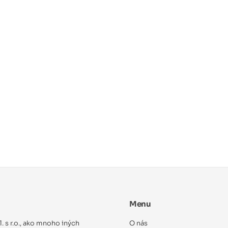
Menu
ol. s r.o., ako mnoho iných
O nás