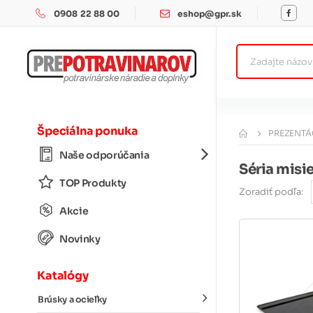
0908 22 88 00
eshop@gpr.sk
Špeciálna ponuka
PREZENTÁ
Naše odporúčania
Séria misi
TOP Produkty
Zoradiť podľa:
Akcie
Novinky
Katalógy
Brúsky a ocieľky