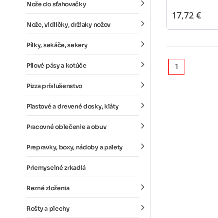
Nože do sťahovačky
17,72 €
Nože, vidličky, držiaky nožov
Pílky, sekáče, sekery
Pílové pásy a kotúče
1
Pizza príslušenstvo
Plastové a drevené dosky, kláty
Pracovné oblečenie a obuv
Prepravky, boxy, nádoby a palety
Priemyselné zrkadlá
Rezné zloženia
Rošty a plechy