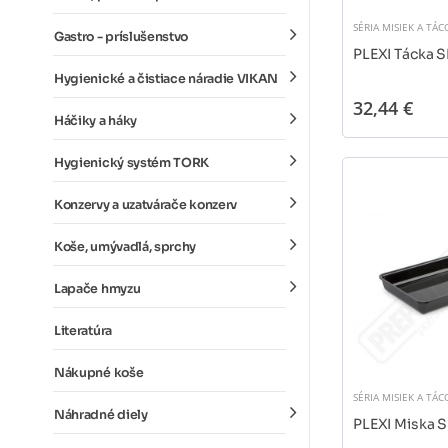
SÉRIA MISIEK A TÁC
Gastro - príslušenstvo
PLEXI Tácka 
Hygienické a čistiace náradie VIKAN
32,44 €
Háčiky a háky
Hygienický systém TORK
Konzervy a uzatvárače konzerv
Koše, umývadlá, sprchy
Lapače hmyzu
Literatúra
Nákupné koše
SÉRIA MISIEK A TÁC
Náhradné diely
PLEXI Miska 