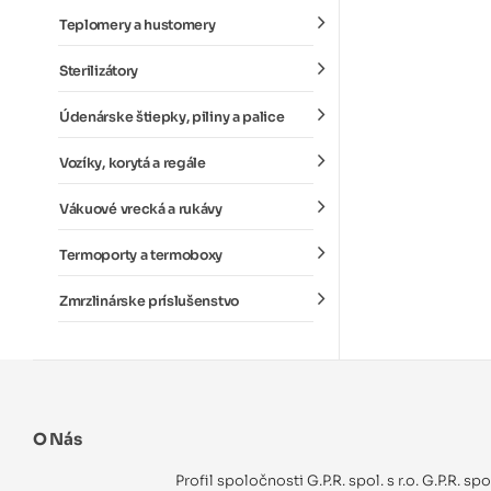
Teplomery a hustomery
Sterilizátory
Údenárske štiepky, piliny a palice
Vozíky, korytá a regále
Vákuové vrecká a rukávy
Termoporty a termoboxy
Zmrzlinárske príslušenstvo
O Nás
Profil spoločnosti G.P.R. spol. s r.o. G.P.R. sp