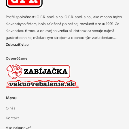
Profil spoločnosti G.P.R. spol. s r.o. G.P.R. spol. s r.o., ako mnoho iných
slovenských firiem, bola založená po nežnej revolúcii v roku 1991. Je
slovenskou firmou a od svojho vzniku až doteraz sa venuje najmä
gastrotechnike, mäsiarskym strojom a obchodným zariadeniam....
Zobraziť viac
Odporúčame
Menu
O nás
Kontakt
Ako nakupovať