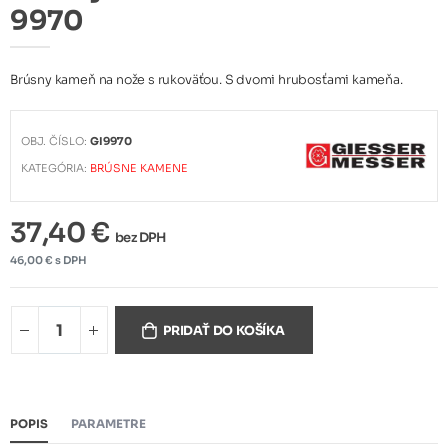
9970
Brúsny kameň na nože s rukoväťou. S dvomi hrubosťami kameňa.
OBJ. ČÍSLO:
GI9970
KATEGÓRIA:
BRÚSNE KAMENE
37,40 €
bez DPH
46,00 € s DPH
PRIDAŤ DO KOŠÍKA
POPIS
PARAMETRE