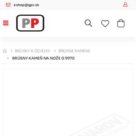
eshop@gpr.sk
BRÚSKY A OCIEĽKY
BRÚSNE KAMENE
BRÚSNY KAMEŇ NA NOŽE G 9970