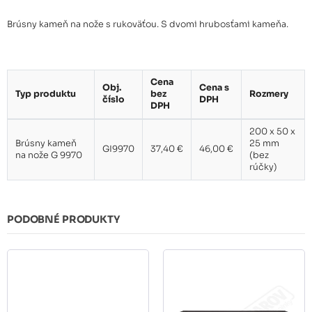
Brúsny kameň na nože s rukoväťou. S dvomi hrubosťami kameňa.
Cena
Obj.
Cena s
Typ produktu
bez
Rozmery
číslo
DPH
DPH
200 x 50 x
Brúsny kameň
25 mm
GI9970
37,40 €
46,00 €
na nože G 9970
(bez
rúčky)
PODOBNÉ PRODUKTY