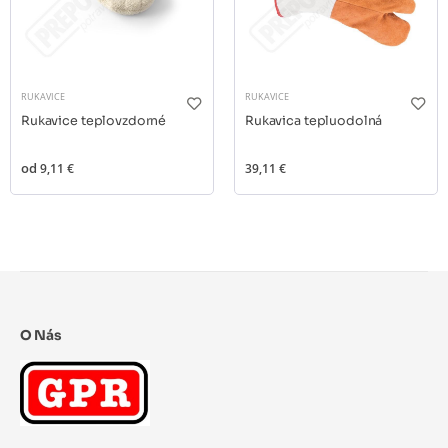
RUKAVICE
RUKAVICE
Rukavice teplovzdorné
Rukavica tepluodolná
od
9,11 €
39,11 €
O Nás