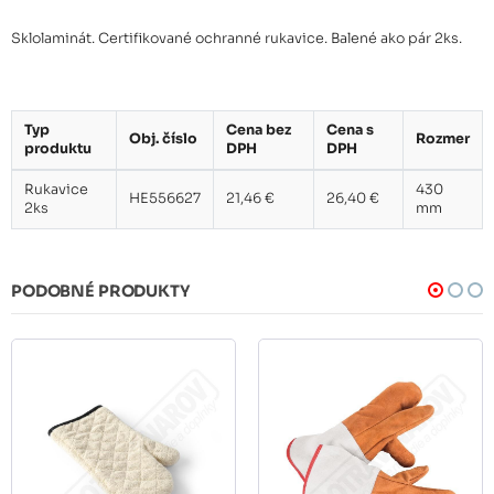
Sklolaminát. Certifikované ochranné rukavice. Balené ako pár 2ks.
Typ
Cena bez
Cena s
Obj. číslo
Rozmer
produktu
DPH
DPH
Rukavice
430
HE556627
21,46 €
26,40 €
2ks
mm
PODOBNÉ PRODUKTY