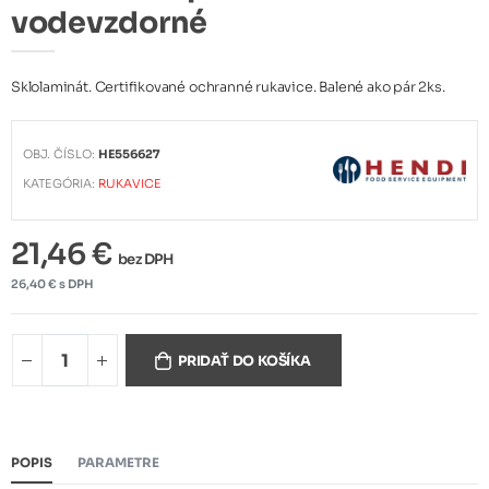
vodevzdorné
Sklolaminát. Certifikované ochranné rukavice. Balené ako pár 2ks.
OBJ. ČÍSLO:
HE556627
KATEGÓRIA:
RUKAVICE
21,46 €
bez DPH
26,40 € s DPH
PRIDAŤ DO KOŠÍKA
POPIS
PARAMETRE