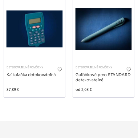
DETEKOVATEĽNÉ POMÔCKY
DETEKOVATEĽNÉ POMÔCKY
Kalkulačka detekovateľná
Guľôčkové pero STANDARD
detekovateľné
37,89 €
od
2,03 €