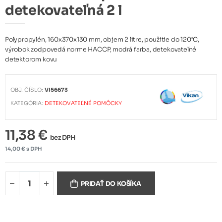
detekovateľná 2 l
Polypropylén, 160x370x130 mm, objem 2 litre, použitie do 120°C,
výrobok zodpovedá norme HACCP, modrá farba, detekovateľné
detektorom kovu
OBJ. ČÍSLO:
VI56673
KATEGÓRIA:
DETEKOVATEĽNÉ POMÔCKY
11,38 €
bez DPH
14,00 € s DPH
PRIDAŤ DO KOŠÍKA