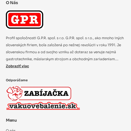
O Nás
Profil spoločnosti G.P.R. spol. s r.o. G.P.R. spol. s r.o., ako mnoho iných
slovenských firiem, bola založená po nežnej revolúcii v roku 1991. Je
slovenskou firmou a od svojho vzniku až doteraz sa venuje najmä
gastrotechnike, mäsiarskym strojom a obchodným zariadeniam....
Zobraziť viac
Odporúčame
Menu
O nás