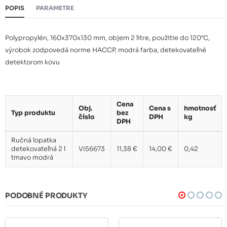
POPIS
PARAMETRE
Polypropylén, 160x370x130 mm, objem 2 litre, použitie do 120°C,
výrobok zodpovedá norme HACCP, modrá farba, detekovateľné
detektorom kovu
Cena
Obj.
Cena s
hmotnosť
Typ produktu
bez
číslo
DPH
kg
DPH
Ručná lopatka
detekovateľná 2 l
VI56673
11,38 €
14,00 €
0,42
tmavo modrá
PODOBNÉ PRODUKTY