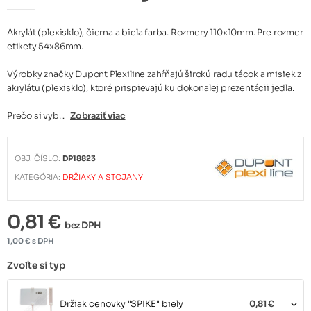
Akrylát (plexisklo), čierna a biela farba. Rozmery 110x10mm. Pre rozmer
etikety 54x86mm.
Výrobky značky Dupont Plexiline zahŕňajú širokú radu tácok a misiek z
akrylátu (plexisklo), ktoré prispievajú ku dokonalej prezentácii jedla.
Prečo si vyb...
Zobraziť viac
OBJ. ČÍSLO:
DP18823
KATEGÓRIA:
DRŽIAKY A STOJANY
0,81 €
bez DPH
1,00 € s DPH
Zvoľte si typ
Držiak cenovky "SPIKE" biely
0,81 €