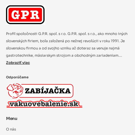
Profil spoločnosti G.P.R. spol. s r.o. G.P.R. spol. s r.o., ako mnoho iných
slovenských firiem, bola založená po nežnej revolúcii v roku 1991. Je
slovenskou firmou a od svojho vzniku až doteraz sa venuje najmä
gastrotechnike, mäsiarskym strojom a obchodným zariadeniam....
Zobraziť viac
Odporúčame
Menu
O nás