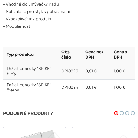
- Vhodné do umývačky riadu
- Schválené pre styk s potravinami
- Vysokokvalitný produkt
- Modulárnosť
Obj.
Cena bez
Cena s
Typ produktu
číslo
DPH
DPH
Držiak cenovky "SPIKE"
DP18823
0,81 €
1,00 €
biely
Držiak cenovky "SPIKE"
DP18824
0,81 €
1,00 €
čierny
PODOBNÉ PRODUKTY