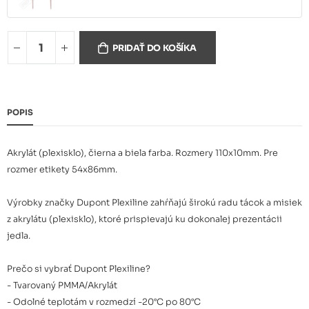
Držiak cenovky "SPIKE" čierny
0,81 €
PRIDAŤ DO KOŠÍKA
POPIS
Akrylát (plexisklo), čierna a biela farba. Rozmery 110x10mm. Pre
rozmer etikety 54x86mm.
Výrobky značky Dupont Plexiline zahŕňajú širokú radu tácok a misiek
z akrylátu (plexisklo), ktoré prispievajú ku dokonalej prezentácii
jedla.
Prečo si vybrať Dupont Plexiline?
- Tvarovaný PMMA/Akrylát
- Odolné teplotám v rozmedzí -20°C po 80°C