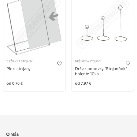
DRŽIAKY A STOJANY
DRŽIAKY A STOJANY
Plexi stojany
Držiak cenovky "Stojanček" -
balenie 10ks
od
0,70 €
od
7,97 €
O Nás