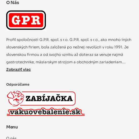
O Nás
Profil spoločnosti G.P.R. spol. s r.o. G.P.R. spol. s r.o., ako mnoho iných
slovenských firiem, bola založená po nežnej revolúcii v roku 1991. Je
slovenskou firmou a od svojho vzniku až doteraz sa venuje najmä
gastrotechnike, mäsiarskym strojom a obchodným zariadeniam....
Zobraziť viac
Odporúčame
Menu
O nás