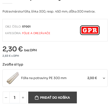
Potravinárska fólia, šírka 300, resp. 450 mm, dĺžka 300 metrov.
OBJ. ČÍSLO:
57001
KATEGÓRIA:
FÓLIE A OREZÁVAČE
2,30 €
bez DPH
2,83 € s DPH
Zvoľte si typ
Fólia na potraviny PE 300 mm
2,30 €
Fólia na potraviny PE 450 mm
4,00 €
PRIDAŤ DO KOŠÍKA