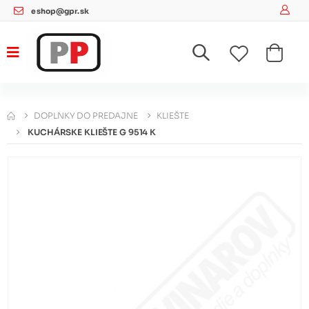
eshop@gpr.sk
DOPLNKY DO PREDAJNE
KLIEŠTE
KUCHÁRSKE KLIEŠTE G 9514 K