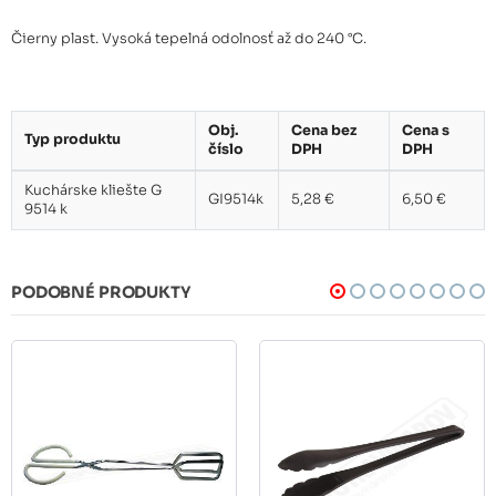
Čierny plast. Vysoká tepelná odolnosť až do 240 °C.
Obj.
Cena bez
Cena s
Typ produktu
číslo
DPH
DPH
Kuchárske kliešte G
GI9514k
5,28 €
6,50 €
9514 k
PODOBNÉ PRODUKTY