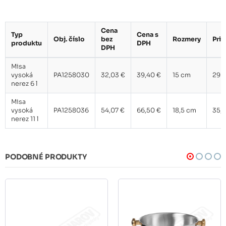
Cena
Typ
Cena s
Obj. číslo
bez
Rozmery
Pri
produktu
DPH
DPH
Misa
vysoká
PA1258030
32,03 €
39,40 €
15 cm
29 
nerez 6 l
Misa
vysoká
PA1258036
54,07 €
66,50 €
18,5 cm
35,
nerez 11 l
PODOBNÉ PRODUKTY