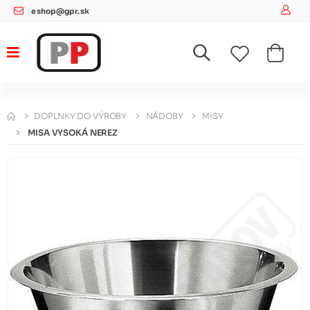
eshop@gpr.sk
DOPLNKY DO VÝROBY
NÁDOBY
MISY
MISA VYSOKÁ NEREZ