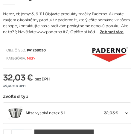
Nerez, objemy: 3, 6, 11 l Objavte produkty značky Paderno. Ak máte
záujem o konkrétny produkt z paderno.it, ktorý ešte nemáme v našom
eshope, kontaktujte nás a radi vám poskytneme cenovú ponuku. Ako
na to? 1; Navštívte www.paderno.it 2; Opíšte si kód...
Zobraziť viac
OBJ. ČÍSLO:
PA1258030
KATEGÓRIA:
MISY
32,03 €
bez DPH
39,40 € s DPH
Zvoľte si typ
Misa vysoká nerez 6 l
32,03 €