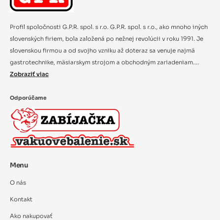
Profil spoločnosti G.P.R. spol. s r.o. G.P.R. spol. s r.o., ako mnoho iných
slovenských firiem, bola založená po nežnej revolúcii v roku 1991. Je
slovenskou firmou a od svojho vzniku až doteraz sa venuje najmä
gastrotechnike, mäsiarskym strojom a obchodným zariadeniam....
Zobraziť viac
Odporúčame
Menu
O nás
Kontakt
Ako nakupovať