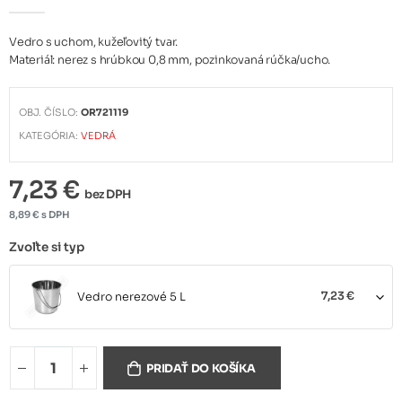
Vedro s uchom, kužeľovitý tvar.
Materiál: nerez s hrúbkou 0,8 mm, pozinkovaná rúčka/ucho.
OBJ. ČÍSLO:
OR721119
KATEGÓRIA:
VEDRÁ
7,23 €
bez DPH
8,89 € s DPH
Zvoľte si typ
Vedro nerezové 5 L
7,23 €
Vedro nerezové 8 L
8,90 €
PRIDAŤ DO KOŠÍKA