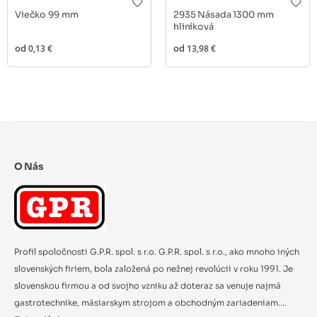
Viečko 99 mm
2935 Násada 1300 mm
hliníková
od
0,13 €
od
13,98 €
O Nás
Profil spoločnosti G.P.R. spol. s r.o. G.P.R. spol. s r.o., ako mnoho iných
slovenských firiem, bola založená po nežnej revolúcii v roku 1991. Je
slovenskou firmou a od svojho vzniku až doteraz sa venuje najmä
gastrotechnike, mäsiarskym strojom a obchodným zariadeniam....