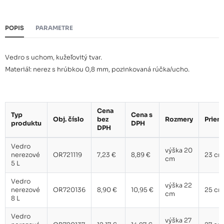
Vedro nerezové 12 L
12,17 €
POPIS
PARAMETRE
Vedro s uchom, kužeľovitý tvar.
Vedro nerezové 18 L
15,20 €
Materiál: nerez s hrúbkou 0,8 mm, pozinkovaná rúčka/ucho.
Cena
Typ
Cena s
Obj. číslo
bez
Rozmery
Priem
produktu
DPH
DPH
Vedro
výška 20
nerezové
OR721119
7,23 €
8,89 €
23 cm
cm
5 L
Vedro
výška 22
nerezové
OR720136
8,90 €
10,95 €
25 cm
cm
8 L
Vedro
výška 27