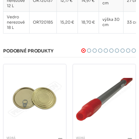
nerezové
OR720137
12,17 €
14,97 €
27 cm
cm
12 L
Vedro
výška 30
nerezové
OR720185
15,20 €
18,70 €
33 cm
cm
18 L
PODOBNÉ PRODUKTY
VEDRÁ
VEDRÁ