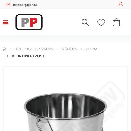
eshop@gpr.sk
DOPLNKY DO VÝROBY
NÁDOBY
VEDRÁ
VEDRO NEREZOVÉ