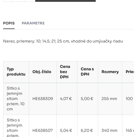
Sitko s jemným sitom priem.
6,83 €
21 cm
POPIS
PARAMETRE
Sitko s jemným sitom priem.
10,98 €
25 cm
Nerez, priemery: 10; 14,5; 21; 25 cm, vhodné do umývačky riadu
Cena
Typ
Cena s
Obj. číslo
bez
Rozmery
Priem
produktu
DPH
DPH
Sitko s
jemným
sitom
HE638309
4,07 €
5,00 €
255 mm
100 
priem. 10
cm
Sitko s
jemným
sitom
HE638507
5,04 €
6,20 €
340 mm
145 
priem.