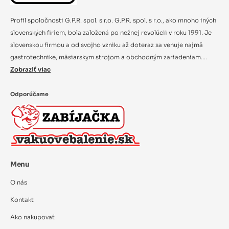
Profil spoločnosti G.P.R. spol. s r.o. G.P.R. spol. s r.o., ako mnoho iných
slovenských firiem, bola založená po nežnej revolúcii v roku 1991. Je
slovenskou firmou a od svojho vzniku až doteraz sa venuje najmä
gastrotechnike, mäsiarskym strojom a obchodným zariadeniam....
Zobraziť viac
Odporúčame
Menu
O nás
Kontakt
Ako nakupovať