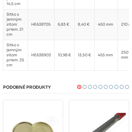
14,5 cm
Sitko s
jemným
sitom
HE638705
6,83 €
8,40 €
450 mm
210 
priem. 21
cm
Sitko s
jemným
250
sitom
HE638903
10,98 €
13,50 €
455 mm
mm
priem. 25
cm
PODOBNÉ PRODUKTY