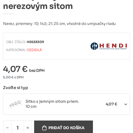
nerezovým sitom
Nerez, priemery: 10; 14,5; 21; 25 cm, vhodné do umývačky riadu
OBJ. ČÍSLO:
HE638309
KATEGÓRIA:
CEDIDLÁ
4,07 €
bez DPH
5,00 € s DPH
Zvoľte si typ
Sitko s jemným sitom priem.
4,07 €
10 cm
Sitko s jemným sitom priem.
5,04 €
14,5 cm
PRIDAŤ DO KOŠÍKA