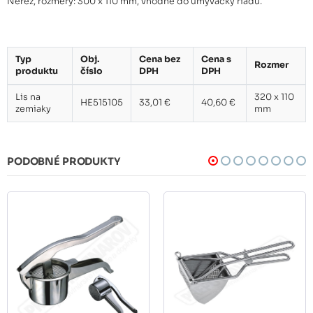
Nerez, rozmery: 300 x 110 mm, vhodné do umývačky riadu.
Typ
Obj.
Cena bez
Cena s
Rozmer
produktu
číslo
DPH
DPH
Lis na
320 x 110
HE515105
33,01 €
40,60 €
zemiaky
mm
PODOBNÉ PRODUKTY