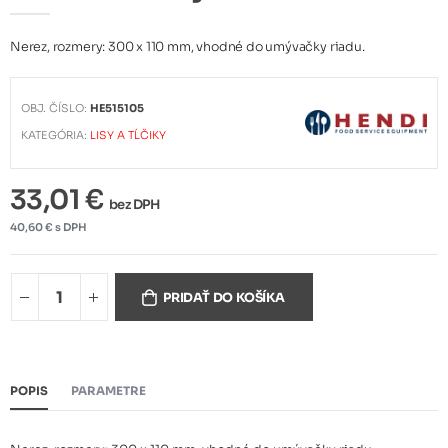
Nerez, rozmery: 300 x 110 mm, vhodné do umývačky riadu.
OBJ. ČÍSLO:
HE515105
KATEGÓRIA:
LISY A TĹČIKY
33,01 €
bez DPH
40,60 € s DPH
PRIDAŤ DO KOŠÍKA
POPIS
PARAMETRE