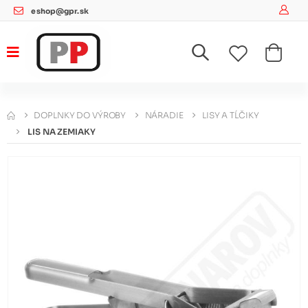
eshop@gpr.sk
DOPLNKY DO VÝROBY
NÁRADIE
LISY A TĹČIKY
LIS NA ZEMIAKY