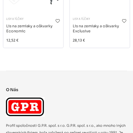
LISY A TĹČIKY
LISY A TĹČIKY
Lis na zemiaky a oškvarky
Lis na zemiaky a oškvarky
Economic
Exclusive
12,52 €
28,13 €
O Nás
Profil spoločnosti G.P.R. spol. s r.o. G.P.R. spol. s r.o., ako mnoho iných
slovenských firiem, bola založená po nežnej revolúcii v roku 1991. Je