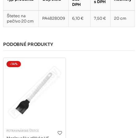
s DPH
DPH
Štetec na
PA4828009
6,10 €
7,50 €
20 cm
pečivo 20 cm
PODOBNÉ PRODUKTY
-14%
POTRAVINÁRSKE ŠTETCE