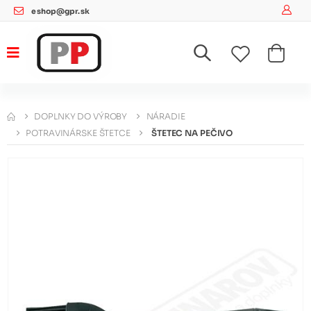
eshop@gpr.sk
DOPLNKY DO VÝROBY
NÁRADIE
POTRAVINÁRSKE ŠTETCE
ŠTETEC NA PEČIVO