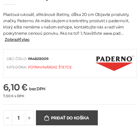
Plastová rukoväť, silikónové štetiny, dĺžka 20 cm Objavte produkty
značky Paderno. Ak máte záujem o konkrétny produkt z paderno.it,
ktorý ešte nemáme v našom eshope, kontaktujte nás a radi vám
poskytneme cenovú ponuku. Ako na to? 1; Navštívte www.pad...
Zobraziť viac
OBJ. ČÍSLO:
PA4828009
KATEGÓRIA:
POTRAVINÁRSKE ŠTETCE
6,10 €
bez DPH
7,50 € s DPH
PRIDAŤ DO KOŠÍKA