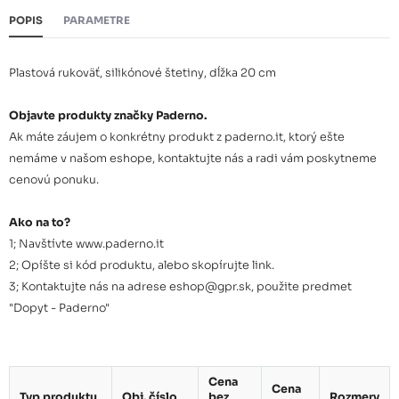
POPIS
PARAMETRE
Plastová rukoväť, silikónové štetiny, dĺžka 20 cm
Objavte produkty značky Paderno.
Ak máte záujem o konkrétny produkt z paderno.it, ktorý ešte
nemáme v našom eshope, kontaktujte nás a radi vám poskytneme
cenovú ponuku.
Ako na to?
1; Navštívte www.paderno.it
2; Opíšte si kód produktu, alebo skopírujte link.
3; Kontaktujte nás na adrese eshop@gpr.sk, použite predmet
"Dopyt - Paderno"
Cena
Cena
Typ produktu
Obj. číslo
bez
Rozmery