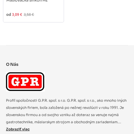
Maslovačka silikón HE
od
3,09 €
3,58 €
O Nás
Profil spoločnosti G.P.R. spol. s r.o. G.P.R. spol. s r.o., ako mnoho iných
slovenských firiem, bola založená po nežnej revolúcii v roku 1991. Je
slovenskou firmou a od svojho vzniku až doteraz sa venuje najmä
gastrotechnike, mäsiarskym strojom a obchodným zariadeniam....
Zobraziť viac