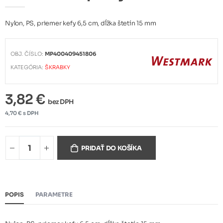
Nylon, PS, priemer kefy 6,5 cm, dĺžka štetín 15 mm
OBJ. ČÍSLO:
MP400409451806
KATEGÓRIA:
ŠKRABKY
3,82 €
bez DPH
4,70 € s DPH
PRIDAŤ DO KOŠÍKA
POPIS
PARAMETRE