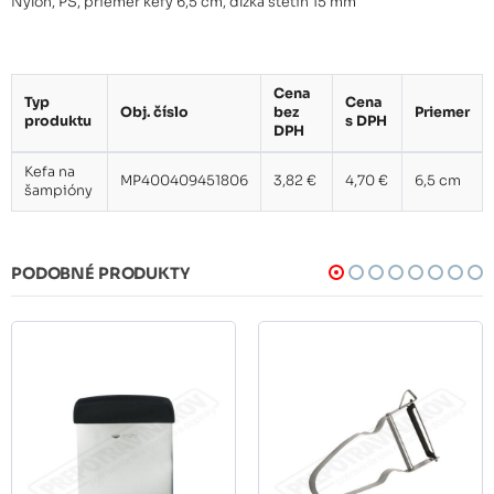
Nylon, PS, priemer kefy 6,5 cm, dĺžka štetín 15 mm
Cena
Typ
Cena
Obj. číslo
bez
Priemer
produktu
s DPH
DPH
Kefa na
MP400409451806
3,82 €
4,70 €
6,5 cm
šampióny
PODOBNÉ PRODUKTY