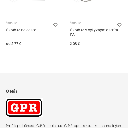
ŠKRABKY
ŠKRABKY
Škrabka na cesto
Škrabka s výkyvným ostrím
PA
od
5,77 €
2,03 €
O Nás
Profil spoločnosti G.P.R. spol. s r.o. G.P.R. spol. s r.o., ako mnoho iných