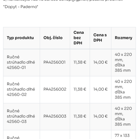
Ručné strúhadlo 42560-08
11,87 €
"Dopyt - Paderno"
Ručné strúhadlo 42560-09
11,87 €
Cena
Cena s
Typ produktu
Obj. číslo
bez
Rozmery
DPH
DPH
40 x 220
Ručné
mm,
strúhadlo dlhé
PA4256001
11,38 €
14,00 €
dĺžka
42560-01
385 mm
40 x 220
Ručné
mm,
strúhadlo dlhé
PA4256002
11,38 €
14,00 €
dĺžka
42560-02
385 mm
40 x 220
Ručné
mm,
strúhadlo dlhé
PA4256003
11,38 €
14,00 €
dĺžka
42560-03
385 mm
77 x 133
Ručné