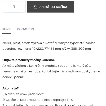
Ručné strúhadlo dlhé 42560-
11,38 €
02
PRIDAŤ DO KOŠÍKA
Ručné strúhadlo dlhé 42560-
11,38 €
03
POPIS
PARAMETRE
Ručné strúhadlo 42560-04
11,87 €
Nerez, plast, protišmyková rukoväť, 9 rôznych typov strúhacích
povrchov, rozmery: 40x220, 77x133 mm, dĺžky: 385, 300 mm
Ručné strúhadlo 42560-05
11,87 €
Objavte produkty značky Paderno.
Ak máte záujem o konkrétny produkt z paderno.it, ktorý ešte
nemáme v našom eshope, kontaktujte nás a radi vám poskytneme
Ručné strúhadlo 42560-06
11,87 €
cenovú ponuku.
Ako na to?
Ručné strúhadlo 42560-07
11,87 €
1; Navštívte www.paderno.it
2; Opíšte si kód produktu, alebo skopírujte link.
3; Kontaktujte nás na adrese eshop@gpr.sk, použite predmet