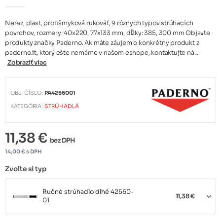
Nerez, plast, protišmyková rukoväť, 9 rôznych typov strúhacích
povrchov, rozmery: 40x220, 77x133 mm, dĺžky: 385, 300 mm Objavte
produkty značky Paderno. Ak máte záujem o konkrétny produkt z
paderno.it, ktorý ešte nemáme v našom eshope, kontaktujte ná...
Zobraziť viac
OBJ. ČÍSLO:
PA4256001
KATEGÓRIA:
STRÚHADLÁ
11,38 €
bez DPH
14,00 € s DPH
Zvoľte si typ
Ručné strúhadlo dlhé 42560-
11,38 €
01