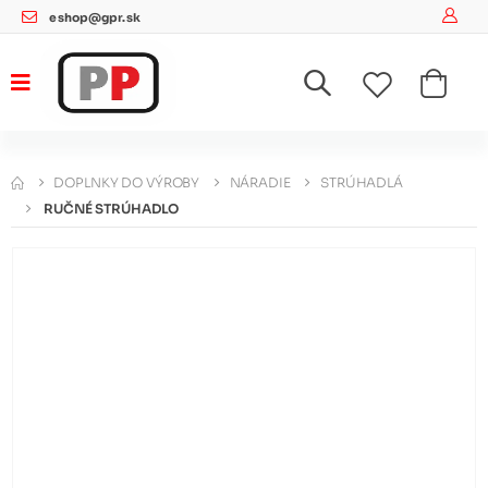
eshop@gpr.sk
DOPLNKY DO VÝROBY
NÁRADIE
STRÚHADLÁ
RUČNÉ STRÚHADLO