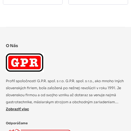
O Nás
Profil spoločnosti G.P.R. spol. s r.o. G.P.R. spol. s r.o., ako mnoho iných
slovenských firiem, bola založená po nežnej revolúcii v roku 1991. Je
slovenskou firmou a od svojho vzniku až doteraz sa venuje najmä
gastrotechnike, mäsiarskym strojom a obchodným zariadeniam....
Zobraziť viac
Odporúčame