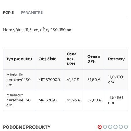
POPIS
PARAMETRE
Nerez, šírka 11,5 cm, dĺžky: 130, 150 cm
Cena
Cena s
Typ produktu
Obj. číslo
bez
Rozmery
DPH
DPH
Miešadlo
11,5x130
nerezové 130
MP1570930
41,87 €
51,50 €
cm
cm
Miešadlo
11,5x150
nerezové 150
MP1570931
42,93 €
52,80 €
cm
cm
PODOBNÉ PRODUKTY