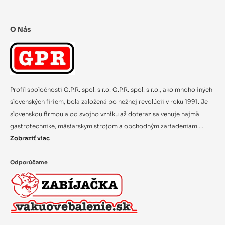
O Nás
Profil spoločnosti G.P.R. spol. s r.o. G.P.R. spol. s r.o., ako mnoho iných
slovenských firiem, bola založená po nežnej revolúcii v roku 1991. Je
slovenskou firmou a od svojho vzniku až doteraz sa venuje najmä
gastrotechnike, mäsiarskym strojom a obchodným zariadeniam....
Zobraziť viac
Odporúčame