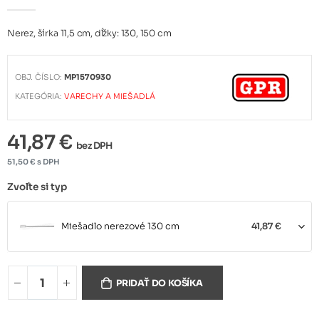
Nerez, šírka 11,5 cm, dĺžky: 130, 150 cm
OBJ. ČÍSLO:
MP1570930
KATEGÓRIA:
VARECHY A MIEŠADLÁ
41,87 €
bez DPH
51,50 € s DPH
Zvoľte si typ
Miešadlo nerezové 130 cm
41,87 €
Miešadlo nerezové 150 cm
42,93 €
PRIDAŤ DO KOŠÍKA