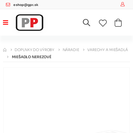
eshop@gpr.sk
DOPLNKY DO VÝROBY
NÁRADIE
VARECHY A MIEŠADLÁ
MIEŠADLO NEREZOVÉ