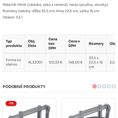
Materiál: hliník (nádoba, veko a ramená), nerez (pružiny, skrutky)
Rozmery nádoby: dĺžka 33,5 cm, šírka 22,5 cm, výška 16 cm
Objem: 3,5 l
Cena
Typ
Obj.
Cena s
bez
Rozmery
Obj
produktu
číslo
DPH
DPH
33,5 x
Forma na
AL32001
120,33 €
148,00 €
22,5 x 16
3,5 l
stehno
cm
PODOBNÉ PRODUKTY
-7%