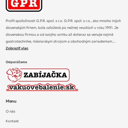
Profil spoločnosti G.P.R. spol. s r.o. G.P.R. spol. s r.o., ako mnoho iných
slovenských firiem, bola založená po nežnej revolúcii v roku 1991. Je
slovenskou firmou a od svojho vzniku až doteraz sa venuje najmä
gastrotechnike, mäsiarskym strojom a obchodným zariadeniam....
Zobraziť viac
Odporúčame
Menu
O nás
Kontakt