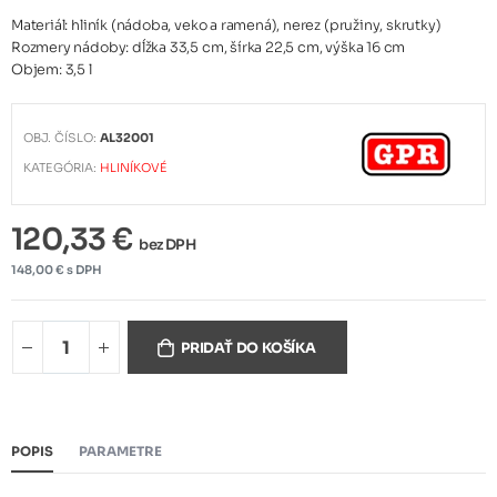
Materiál: hliník (nádoba, veko a ramená), nerez (pružiny, skrutky)
Rozmery nádoby: dĺžka 33,5 cm, šírka 22,5 cm, výška 16 cm
Objem: 3,5 l
OBJ. ČÍSLO:
AL32001
KATEGÓRIA:
HLINÍKOVÉ
120,33 €
bez DPH
148,00 € s DPH
PRIDAŤ DO KOŠÍKA
POPIS
PARAMETRE