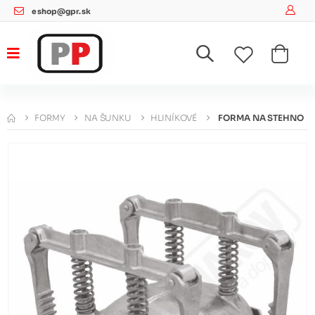
eshop@gpr.sk
FORMY
NA ŠUNKU
HLINÍKOVÉ
FORMA NA STEHNO