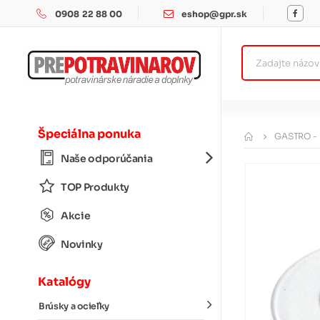
0908 22 88 00
eshop@gpr.sk
Špeciálna ponuka
GASTRO -
Naše odporúčania
TOP Produkty
Akcie
Novinky
Katalógy
Brúsky a ocieľky