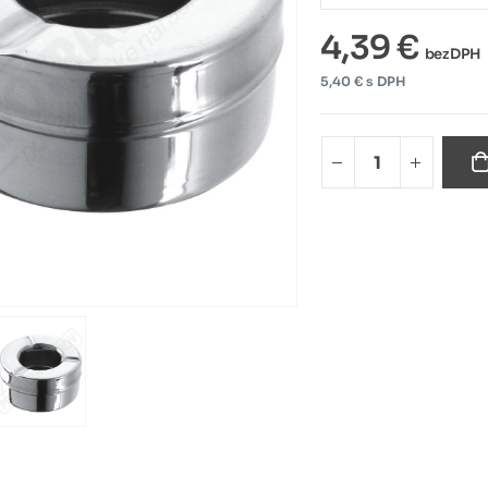
4,39 €
bez DPH
5,40 € s DPH