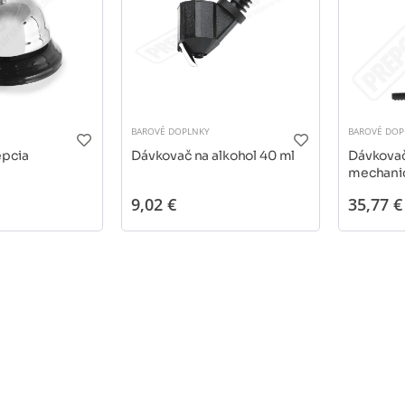
BAROVÉ DOPLNKY
BAROVÉ DOP
pcia
Dávkovač na alkohol 40 ml
Dávkovač
mechani
9,02 €
35,77 €