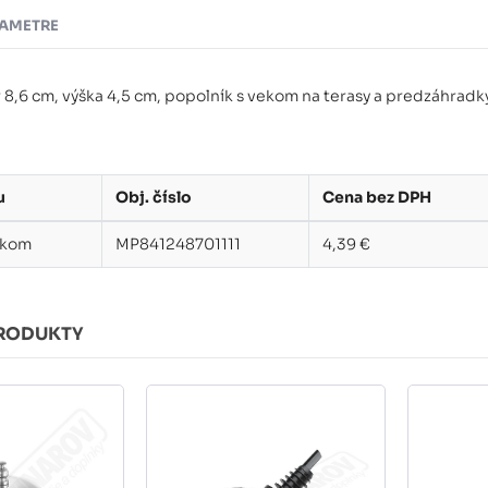
AMETRE
 8,6 cm, výška 4,5 cm, popolník s vekom na terasy a predzáhradk
u
Obj. číslo
Cena bez DPH
ekom
MP841248701111
4,39 €
RODUKTY