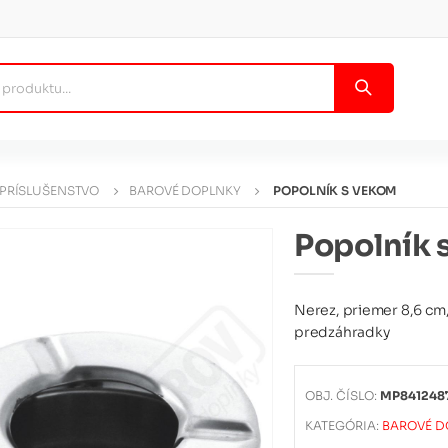
 PRÍSLUŠENSTVO
BAROVÉ DOPLNKY
POPOLNÍK S VEKOM
Popolník 
Nerez, priemer 8,6 cm,
predzáhradky
OBJ. ČÍSLO:
MP8412487
KATEGÓRIA:
BAROVÉ D