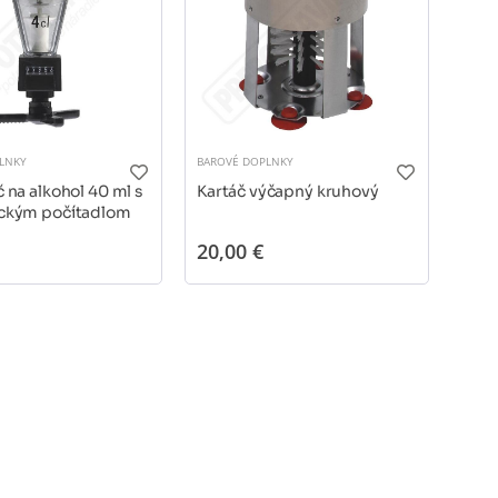
LNKY
BAROVÉ DOPLNKY
BARO
 na alkohol 40 ml s
Kartáč výčapný kruhový
Kart
ckým počítadlom
20,00 €
1
od