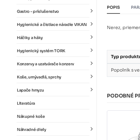
POPIS
PAR
Gastro - príslušenstvo
Hygienické a čistiace náradie VIKAN
Nerez, priemer
Háčiky a háky
Hygienický systém TORK
Typ produkt
Konzervy a uzatvárače konzerv
Popolník s v
Koše, umývadlá, sprchy
Lapače hmyzu
PODOBNÉ P
Literatúra
Nákupné koše
Náhradné diely