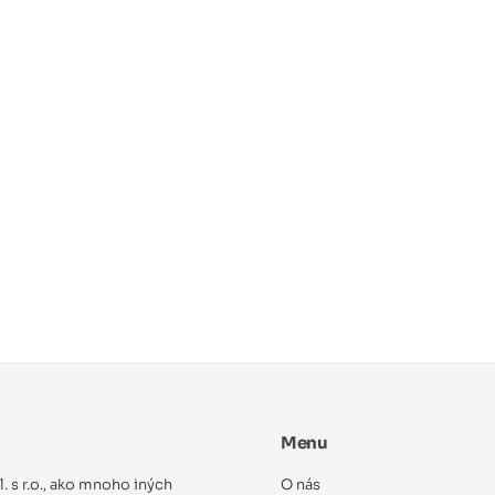
Menu
ol. s r.o., ako mnoho iných
O nás