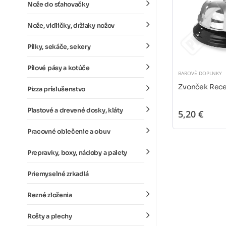
Nože do sťahovačky
Nože, vidličky, držiaky nožov
Pílky, sekáče, sekery
Pílové pásy a kotúče
BAROVÉ DOPLNKY
Zvonček Rece
Pizza príslušenstvo
Plastové a drevené dosky, kláty
5,20 €
Pracovné oblečenie a obuv
Prepravky, boxy, nádoby a palety
Priemyselné zrkadlá
Rezné zloženia
Rošty a plechy