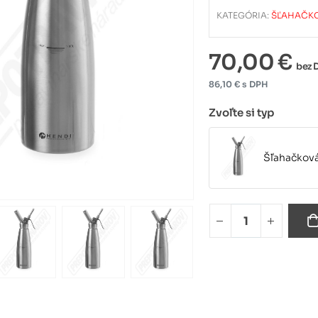
KATEGÓRIA:
ŠĽAHAČKO
70,00 €
bez 
86,10 € s DPH
Zvoľte si typ
Šľahačková 
Šľahačková 
Náhradné d
Line