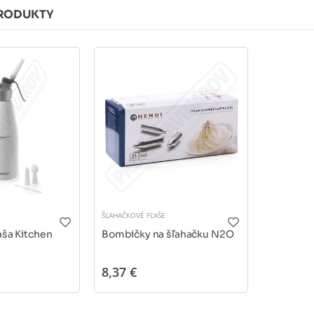
RODUKTY
ŠĽAHAČKOVÉ FĽAŠE
aša Kitchen
Bombičky na šľahačku N2O
8,37 €