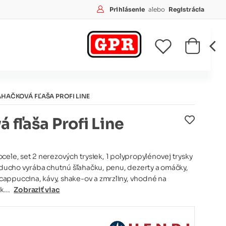
Prihlásenie
alebo
Registrácia
AHAČKOVÁ FĽAŠA PROFI LINE
 fľaša Profi Line
cele, set 2 nerezových trysiek, 1 polypropylénovej trysky
noducho vyrába chutnú šľahačku, penu, dezerty a omáčky,
appuccina, kávy, shake-ov a zmrzliny, vhodné na
k...
Zobraziť viac