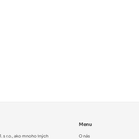
Menu
ol. s r.o., ako mnoho iných
O nás