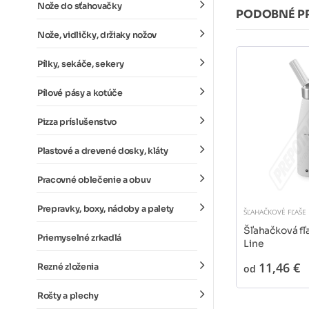
Nože do sťahovačky
PODOBNÉ P
Nože, vidličky, držiaky nožov
Pílky, sekáče, sekery
Pílové pásy a kotúče
Pizza príslušenstvo
Plastové a drevené dosky, kláty
Pracovné oblečenie a obuv
Prepravky, boxy, nádoby a palety
ŠĽAHAČKOVÉ FĽAŠE
Šľahačková fľ
Priemyselné zrkadlá
Line
11,46 €
Rezné zloženia
od
Rošty a plechy