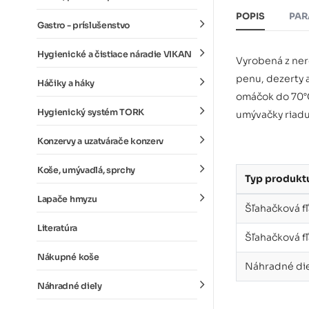
POPIS
PAR
Gastro - príslušenstvo
Hygienické a čistiace náradie VIKAN
Vyrobená z nere
penu, dezerty 
Háčiky a háky
omáčok do 70°C,
Hygienický systém TORK
umývačky riadu,
Konzervy a uzatvárače konzerv
Koše, umývadlá, sprchy
Typ produkt
Lapače hmyzu
Šľahačková fľ
Literatúra
Šľahačková fľa
Nákupné koše
Náhradné diel
Náhradné diely