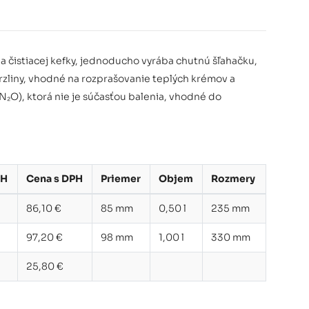
 a čistiacej kefky, jednoducho vyrába chutnú šľahačku,
zliny, vhodné na rozprašovanie teplých krémov a
N₂O), ktorá nie je súčasťou balenia, vhodné do
PH
Cena s DPH
Priemer
Objem
Rozmery
86,10 €
85 mm
0,50 l
235 mm
97,20 €
98 mm
1,00 l
330 mm
25,80 €