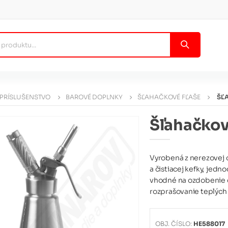
 PRÍSLUŠENSTVO
BAROVÉ DOPLNKY
ŠĽAHAČKOVÉ FĽAŠE
ŠĽ
Šľahačková
Vyrobená z nerezovej o
a čistiacej kefky, jed
vhodné na ozdobenie c
rozprašovanie teplých 
OBJ. ČÍSLO:
HE588017