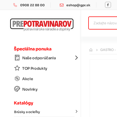
0908 22 88 00
eshop@gpr.sk
Špeciálna ponuka
GASTRO -
Naše odporúčania
TOP Produkty
Akcie
Novinky
Katalógy
Brúsky a ocieľky