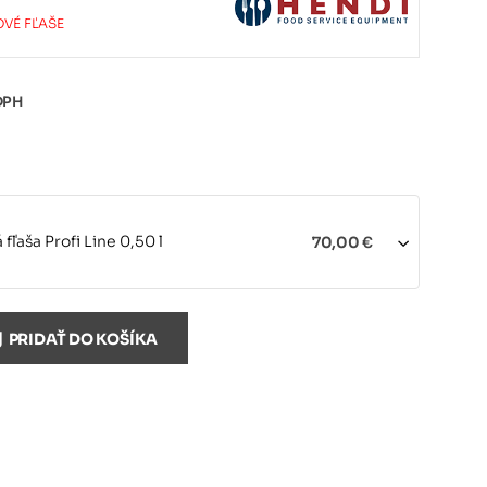
VÉ FĽAŠE
DPH
fľaša Profi Line 0,50 l
70,00 €
PRIDAŤ DO KOŠÍKA
fľaša Profi Line 1,00 l
79,02 €
iely pre šľahačkové fľaše Profi
20,98 €