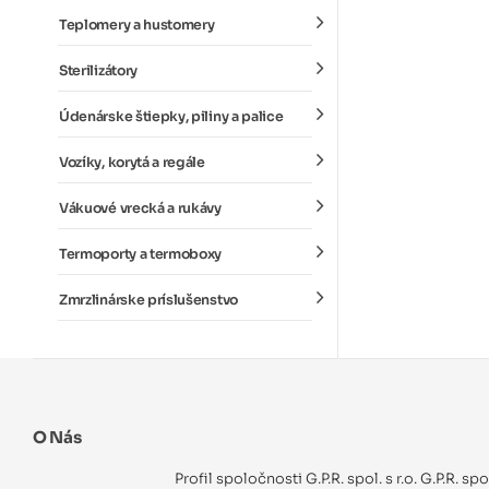
Teplomery a hustomery
Sterilizátory
Údenárske štiepky, piliny a palice
Vozíky, korytá a regále
Vákuové vrecká a rukávy
Termoporty a termoboxy
Zmrzlinárske príslušenstvo
O Nás
Profil spoločnosti G.P.R. spol. s r.o. G.P.R. sp