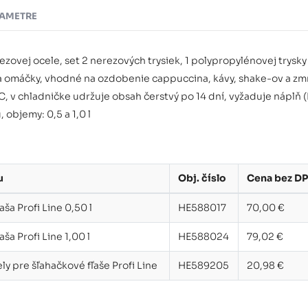
AMETRE
zovej ocele, set 2 nerezových trysiek, 1 polypropylénovej trysky
a omáčky, vhodné na ozdobenie cappuccina, kávy, shake-ov a zmr
 v chladničke udržuje obsah čerstvý po 14 dní, vyžaduje náplň (
 objemy: 0,5 a 1,0 l
u
Obj. číslo
Cena bez D
aša Profi Line 0,50 l
HE588017
70,00 €
ša Profi Line 1,00 l
HE588024
79,02 €
y pre šľahačkové fľaše Profi Line
HE589205
20,98 €