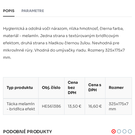
POPIS
PARAMETRE
Hygienická a odolná voči nárazom, nízka hmotnosť, čierna farba,
materiál - melamín. Jedna strana s textúrovaným bridlicovým
efektom, druhá strana s hladkou čiernou žulou. Nevhodná pre
mikrovlnné rúry. Vhodná do umývačky riadu. Rozmery 325x175x7
mm.
Cena
Cena s
Typ produktu
Obj. číslo
bez
Rozmer
DPH
DPH
Tácka melamín
325x175x7
HE561386
13,50 €
16,60 €
- bridlica efekt
mm
PODOBNÉ PRODUKTY