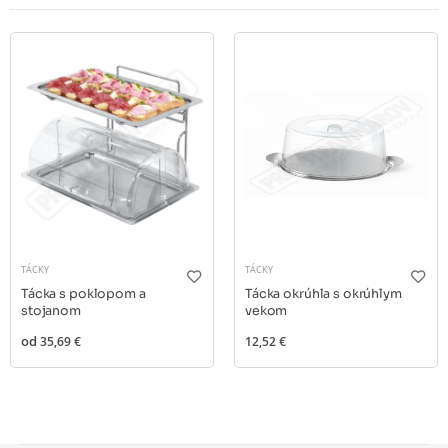
TÁCKY
TÁCKY
Tácka s poklopom a
Tácka okrúhla s okrúhlym
stojanom
vekom
od
35,69 €
12,52 €