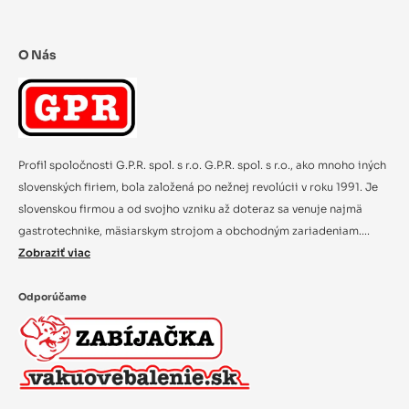
O Nás
Profil spoločnosti G.P.R. spol. s r.o. G.P.R. spol. s r.o., ako mnoho iných
slovenských firiem, bola založená po nežnej revolúcii v roku 1991. Je
slovenskou firmou a od svojho vzniku až doteraz sa venuje najmä
gastrotechnike, mäsiarskym strojom a obchodným zariadeniam....
Zobraziť viac
Odporúčame