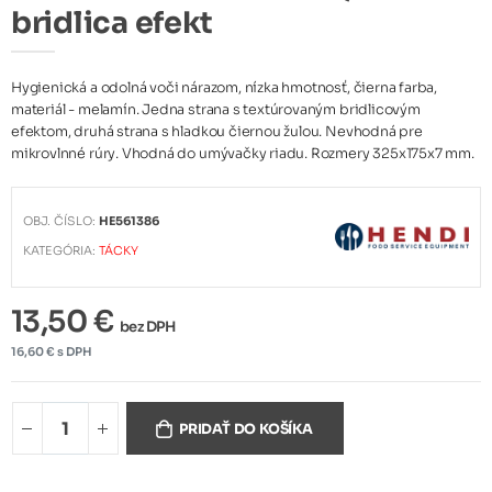
bridlica efekt
Hygienická a odolná voči nárazom, nízka hmotnosť, čierna farba,
materiál - melamín. Jedna strana s textúrovaným bridlicovým
efektom, druhá strana s hladkou čiernou žulou. Nevhodná pre
mikrovlnné rúry. Vhodná do umývačky riadu. Rozmery 325x175x7 mm.
OBJ. ČÍSLO:
HE561386
KATEGÓRIA:
TÁCKY
13,50 €
bez DPH
16,60 € s DPH
PRIDAŤ DO KOŠÍKA