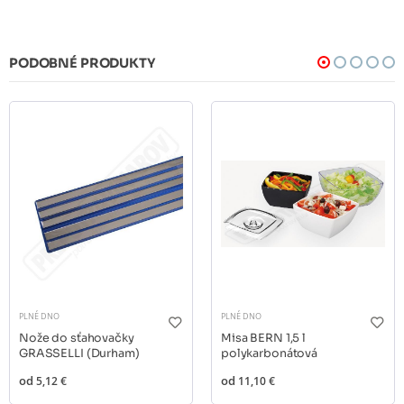
PODOBNÉ PRODUKTY
PLNÉ DNO
PLNÉ DNO
Nože do sťahovačky
Misa BERN 1,5 l
GRASSELLI (Durham)
polykarbonátová
od
5,12 €
od
11,10 €