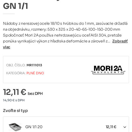
GN 1/1
Nádoby z nerezovej ocele 18/10 s hrúbkou do 1 mm, zasúvacie držadlá
na objednávku, rozmery: 530 x 325 x 20-40-65-100-150-200 mm
Spoločnosť Mori 2A používa nehrdzavejúcu oceľ AISI 304, pretože
ponúka vynikajúci výkon z hľadiska deformácie a zároveň z...
Zobraziť
viac
OBJ. ČÍSLO:
MR111013
KATEGÓRIA:
PLNÉ DNO
12,11 €
bez DPH
14,90 € s DPH
Zvoľte si typ
GN 1/1 20
12,11 €