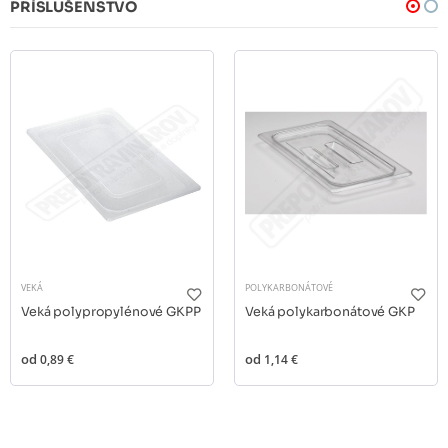
PRÍSLUŠENSTVO
VEKÁ
POLYKARBONÁTOVÉ
Veká polypropylénové GKPP
Veká polykarbonátové GKP
od
0,89 €
od
1,14 €