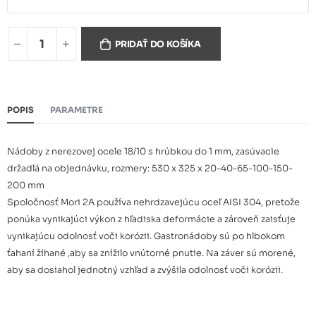
GN 1/1 40
13,90 €
PRIDAŤ DO KOŠÍKA
GN 1/1 65
15,69 €
POPIS
PARAMETRE
GN 1/1 100
19,67 €
Nádoby z nerezovej ocele 18/10 s hrúbkou do 1 mm, zasúvacie
držadlá na objednávku, rozmery: 530 x 325 x 20-40-65-100-150-
200 mm
GN 1/1 150
30,57 €
Spoločnosť Mori 2A používa nehrdzavejúcu oceľ AISI 304, pretože
ponúka vynikajúci výkon z hľadiska deformácie a zároveň zaisťuje
vynikajúcu odolnosť voči korózii. Gastronádoby sú po hlbokom
GN 1/1 200
35,37 €
ťahaní žíhané ,aby sa znížilo vnútorné pnutie. Na záver sú morené,
aby sa dosiahol jednotný vzhľad a zvýšila odolnosť voči korózii.