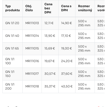
Cena
Typ
Obj.
Cena s
Rozmer
Rozm
bez
produktu
číslo
DPH
vnútorný
vonka
DPH
500 x
530 x
GN 1/1 20
MR111013
12,11 €
14,90 €
295 mm
325 
500 x
530 x
GN 1/1 40
MR111014
13,90 €
17,10 €
295 mm
325 
500 x
530 x
GN 1/1 65
MR111015
15,69 €
19,30 €
295 mm
325 
GN 1/1
500 x
530 x
MR111016
19,67 €
24,20 €
100
295 mm
325 
GN 1/1
500 x
530 x
MR111017
30,57 €
37,60 €
150
295 mm
325 
GN 1/1
500 x
530 x
MR111018
35,37 €
43,50 €
200
295 mm
325 