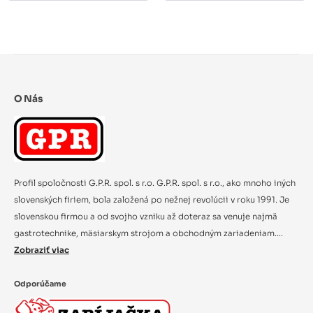
O Nás
Profil spoločnosti G.P.R. spol. s r.o. G.P.R. spol. s r.o., ako mnoho iných
slovenských firiem, bola založená po nežnej revolúcii v roku 1991. Je
slovenskou firmou a od svojho vzniku až doteraz sa venuje najmä
gastrotechnike, mäsiarskym strojom a obchodným zariadeniam....
Zobraziť viac
Odporúčame