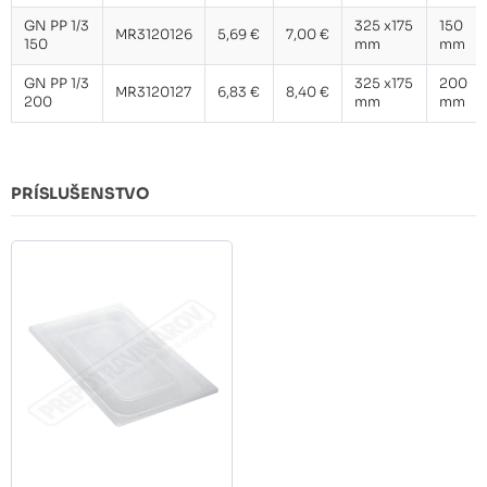
GN PP 1/3
325 x175
150
MR3120126
5,69 €
7,00 €
150
mm
mm
GN PP 1/3
325 x175
200
MR3120127
6,83 €
8,40 €
200
mm
mm
PRÍSLUŠENSTVO