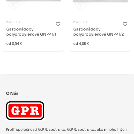
PLNÉ DNO
PLNÉ DNO
Gastronádoby
Gastronádoby
polypropylénové GNPP 1/1
polypropylénové GNPP 1/2
od
8,54 €
od
4,80 €
O Nás
Profil spoločnosti G.P.R. spol. s r.o. G.P.R. spol. s r.o., ako mnoho iných