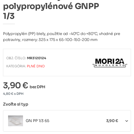
polypropylénové GNPP
1/3
Polypropylén (PP) biely, použitie od -40°C do +80°C, vhodné pre
potraviny, rozmery: 325 x 175 x 65-100-150-200 mm
OBJ. ČÍSLO:
MR3120124
KATEGÓRIA:
PLNÉ DNO
3,90 €
bez DPH
4,80 € s DPH
Zvoľte si typ
GN PP 1/3 65
3,90 €