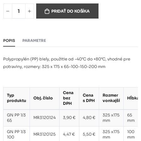
GN PP 1/3 100
4,47 €
PRIDAŤ DO KOŠÍKA
GN PP 1/3 150
5,69 €
POPIS
PARAMETRE
Polypropylén (PP) biely, použitie od -40°C do +80°C, vhodné pre
GN PP 1/3 200
6,83 €
potraviny, rozmery: 325 x 175 x 65-100-150-200 mm
Cena
Typ
Cena
Rozmer
Obj. číslo
bez
Hĺbka
produktu
s DPH
vonkajší
DPH
GN PP 1/3
325 x175
65
MR3120124
3,90 €
4,80 €
65
mm
mm
GN PP 1/3
325 x175
100
MR3120125
4,47 €
5,50 €
100
mm
mm