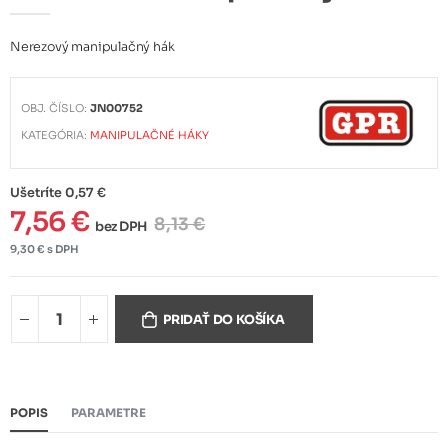
Nerezový manipulačný hák
OBJ. ČÍSLO:
JN00752
KATEGÓRIA:
MANIPULAČNÉ HÁKY
Ušetríte 0,57 €
7,56 €
8,13 €
bez DPH
9,30 € s DPH
PRIDAŤ DO KOŠÍKA
POPIS
PARAMETRE