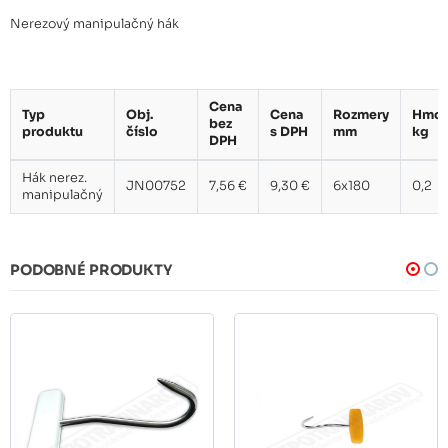
Nerezový manipulačný hák
Cena
Typ
Obj.
Cena
Rozmery
Hmot
bez
produktu
číslo
s DPH
mm
kg
DPH
Hák nerez.
JN00752
7,56 €
9,30 €
6x180
0,2
manipulačný
PODOBNÉ PRODUKTY