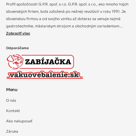
Profil spoločnosti G.P.R. spol. s r.o. G.P.R. spol. s r.o., ako mnoho iných
slovenských firiem, bola založená po nežnej revolúcii v roku 1991. Je
slovenskou firmou a od svojho vzniku až doteraz sa venuje najmä
gastrotechnike, mäsiarskym strojom a obchodným zariadeniam....
Zobraziť viac
Odporúčame
Menu
O nás
Kontakt
Ako nakupovať
Záruka