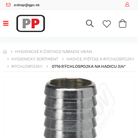
eshop@gpr.sk
HYGIENICKÉ A ČISTIACE NÁRADIE VIKAN
HYGIENICKÝ SORTIMENT
HADICE, PIŠTOLE A RÝCHLOSPOJKY
RÝCHLOSPOJKY
0716 RÝCHLOSPOJKA NA HADICU 3/4"