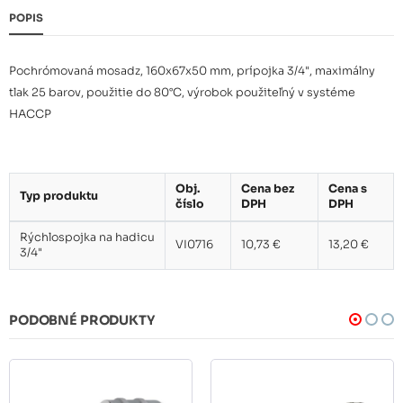
POPIS
Pochrómovaná mosadz, 160x67x50 mm, prípojka 3/4", maximálny
tlak 25 barov, použitie do 80°C, výrobok použiteľný v systéme
HACCP
Obj.
Cena bez
Cena s
Typ produktu
číslo
DPH
DPH
Rýchlospojka na hadicu
VI0716
10,73 €
13,20 €
3/4"
PODOBNÉ PRODUKTY