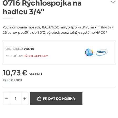
0716 Rýchlospojka na
hadicu 3/4"
Pochrómovaná mosadz, 160x67x50 mm, prípojka 3/4", maximálny tlak
25 barov, použitie do 80°C, výrobok použiteľný v systéme HACCP
OBJ. ČÍSLO:
VI0716
KATEGÓRIA:
RÝCHLOSPOJKY
10,73 €
bez DPH
13,20 € s DPH
PRIDAŤ DO KOŠÍKA