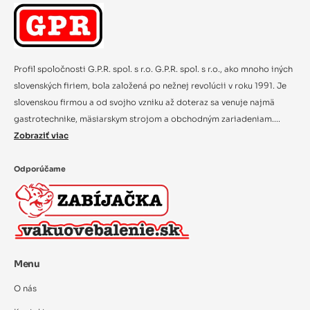
Profil spoločnosti G.P.R. spol. s r.o. G.P.R. spol. s r.o., ako mnoho iných
slovenských firiem, bola založená po nežnej revolúcii v roku 1991. Je
slovenskou firmou a od svojho vzniku až doteraz sa venuje najmä
gastrotechnike, mäsiarskym strojom a obchodným zariadeniam....
Zobraziť viac
Odporúčame
Menu
O nás