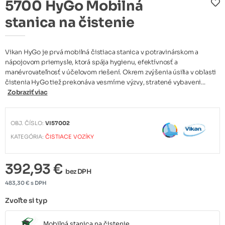
5700 HyGo Mobilná
stanica na čistenie
Vikan HyGo je prvá mobilná čistiaca stanica v potravinárskom a
nápojovom priemysle, ktorá spája hygienu, efektívnosť a
manévrovateľnosť v účelovom riešení. Okrem zvýšenia úsilia v oblasti
čistenia HyGo tiež prekonáva vesmírne výzvy, stratené vybaveni...
Zobraziť viac
OBJ. ČÍSLO:
VI57002
KATEGÓRIA:
ČISTIACE VOZÍKY
392,93 €
bez DPH
483,30 € s DPH
Zvoľte si typ
Mobilná stanica na čistenie