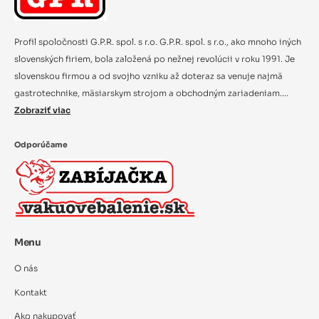
Profil spoločnosti G.P.R. spol. s r.o. G.P.R. spol. s r.o., ako mnoho iných
slovenských firiem, bola založená po nežnej revolúcii v roku 1991. Je
slovenskou firmou a od svojho vzniku až doteraz sa venuje najmä
gastrotechnike, mäsiarskym strojom a obchodným zariadeniam....
Zobraziť viac
Odporúčame
Menu
O nás
Kontakt
Ako nakupovať