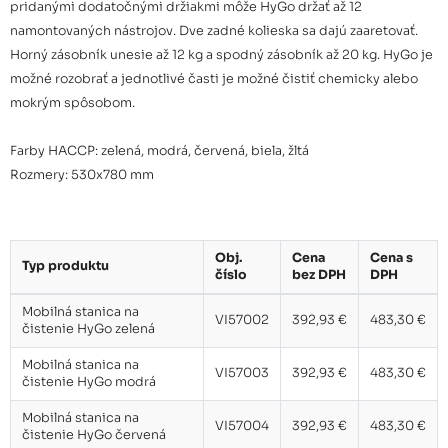
pridanými dodatočnými držiakmi môže HyGo držať až 12
namontovaných nástrojov. Dve zadné kolieska sa dajú zaaretovať.
Horný zásobník unesie až 12 kg a spodný zásobník až 20 kg. HyGo je
možné rozobrať a jednotlivé časti je možné čistiť chemicky alebo
mokrým spôsobom.
Farby HACCP: zelená, modrá, červená, biela, žltá
Rozmery: 530x780 mm
Obj.
Cena
Cena s
Typ produktu
číslo
bez DPH
DPH
Mobilná stanica na
VI57002
392,93 €
483,30 €
čistenie HyGo zelená
Mobilná stanica na
VI57003
392,93 €
483,30 €
čistenie HyGo modrá
Mobilná stanica na
VI57004
392,93 €
483,30 €
čistenie HyGo červená