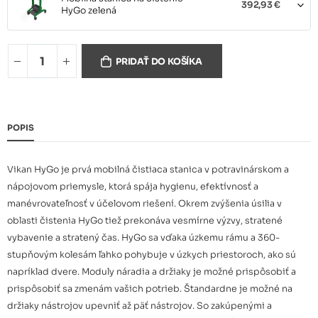
392,93 €
HyGo zelená
Mobilná stanica na čistenie
392,93 €
PRIDAŤ DO KOŠÍKA
HyGo modrá
Mobilná stanica na čistenie
392,93 €
POPIS
HyGo červená
Vikan HyGo je prvá mobilná čistiaca stanica v potravinárskom a
Mobilná stanica na čistenie
392,93 €
nápojovom priemysle, ktorá spája hygienu, efektívnosť a
HyGo biela
manévrovateľnosť v účelovom riešení. Okrem zvýšenia úsilia v
oblasti čistenia HyGo tiež prekonáva vesmírne výzvy, stratené
vybavenie a stratený čas. HyGo sa vďaka úzkemu rámu a 360-
Mobilná stanica na čistenie
392,93 €
HyGo žltá
stupňovým kolesám ľahko pohybuje v úzkych priestoroch, ako sú
napríklad dvere. Moduly náradia a držiaky je možné prispôsobiť a
prispôsobiť sa zmenám vašich potrieb. Štandardne je možné na
Mobilná stanica na čistenie
držiaky nástrojov upevniť až päť nástrojov. So zakúpenými a
392,93 €
HyGo čierna