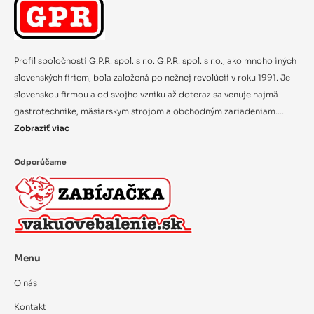
Profil spoločnosti G.P.R. spol. s r.o. G.P.R. spol. s r.o., ako mnoho iných
slovenských firiem, bola založená po nežnej revolúcii v roku 1991. Je
slovenskou firmou a od svojho vzniku až doteraz sa venuje najmä
gastrotechnike, mäsiarskym strojom a obchodným zariadeniam....
Zobraziť viac
Odporúčame
Menu
O nás
Kontakt