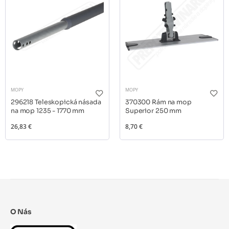
MOPY
MOPY
296218 Teleskopická násada
370300 Rám na mop
na mop 1235 - 1770 mm
Superior 250 mm
26,83 €
8,70 €
O Nás