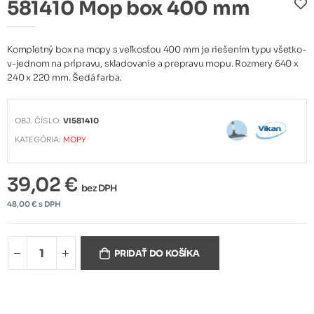
581410 Mop box 400 mm
Kompletný box na mopy s veľkosťou 400 mm je riešením typu všetko-
v-jednom na prípravu, skladovanie a prepravu mopu. Rozmery 640 x
240 x 220 mm. Šedá farba.
OBJ. ČÍSLO:
VI581410
KATEGÓRIA:
MOPY
39,02 €
bez DPH
48,00 € s DPH
PRIDAŤ DO KOŠÍKA