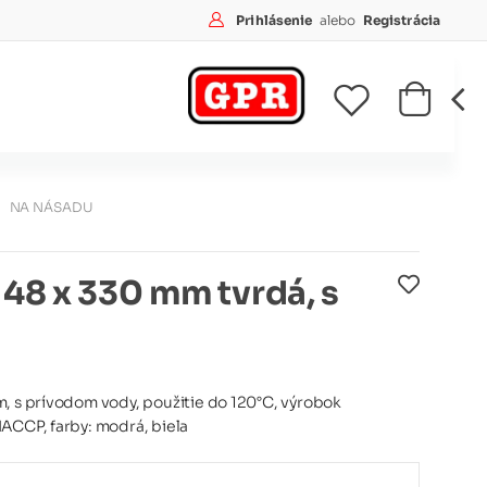
Prihlásenie
alebo
Registrácia
NA NÁSADU
 48 x 330 mm tvrdá, s
, s prívodom vody, použitie do 120°C, výrobok
ACCP, farby: modrá, biela