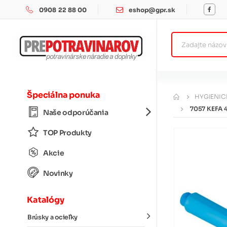
0908 22 88 00
eshop@gpr.sk
Špeciálna ponuka
HYGIENIC
7057 KEFA 
Naše odporúčania
TOP Produkty
Akcie
Novinky
Katalógy
Brúsky a ocieľky