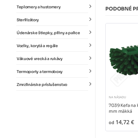
Teplomery a hustomery
PODOBNÉ P
Sterilizátory
Údenárske štiepky, piliny a palice
Vozíky, korytá a regále
Vákuové vrecká a rukávy
Termoporty a termoboxy
Zmrzlinárske príslušenstvo
NA NÁSADU
7039 Kefa na 
mm mäkká
14,72 €
od