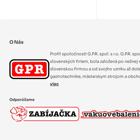
O Nás
Profil spoločnosti G.P.R. spol. s r.o. G.P.R. sp
slovenských firiem, bola založená po nežnej r
slovenskou firmou a od svojho vzniku až dot
gastrotechnike, mäsiarskym strojom a obcho
viac
Odporúčame