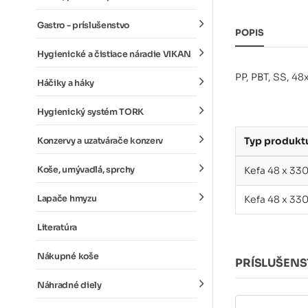
Gastro - príslušenstvo
POPIS
Hygienické a čistiace náradie VIKAN
PP, PBT, SS, 4
Háčiky a háky
Hygienický systém TORK
Typ produkt
Konzervy a uzatvárače konzerv
Koše, umývadlá, sprchy
Kefa 48 x 33
Lapače hmyzu
Kefa 48 x 33
Literatúra
Nákupné koše
PRÍSLUŠEN
Náhradné diely