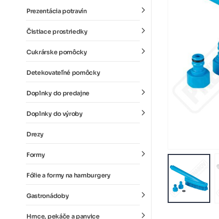
Prezentácia potravín
Čistiace prostriedky
Cukrárske pomôcky
Detekovateľné pomôcky
Doplnky do predajne
Doplnky do výroby
Drezy
Formy
Fólie a formy na hamburgery
Gastronádoby
Hrnce, pekáče a panvice