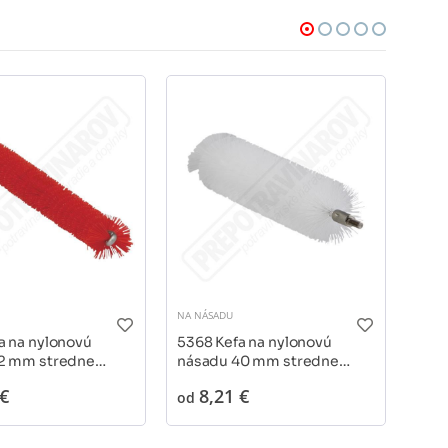
NA NÁSADU
NA N
a na nylonovú
5368 Kefa na nylonovú
5380
12 mm stredne
násadu 40 mm stredne
mm 
tvrdá
 €
8,21 €
1
od
od