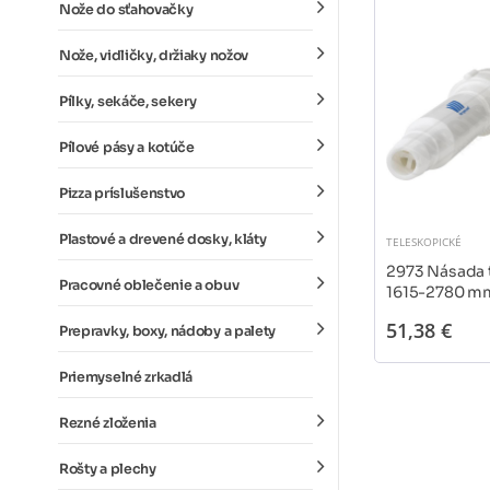
Nože do sťahovačky
Nože, vidličky, držiaky nožov
Pílky, sekáče, sekery
Pílové pásy a kotúče
Pizza príslušenstvo
Plastové a drevené dosky, kláty
TELESKOPICKÉ
2973 Násada 
Pracovné oblečenie a obuv
1615-2780 mm
51,38 €
Prepravky, boxy, nádoby a palety
Priemyselné zrkadlá
Rezné zloženia
Rošty a plechy