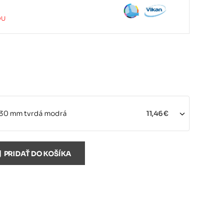
DU
330 mm tvrdá modrá
11,46 €
330 mm tvrdá biela
11,46 €
PRIDAŤ DO KOŠÍKA