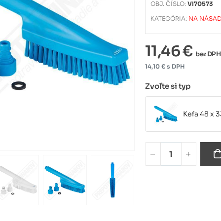
OBJ. ČÍSLO:
VI70573
KATEGÓRIA:
NA NÁSA
11,46 €
bez DPH
14,10 € s DPH
Zvoľte si typ
Kefa 48 x 
Kefa 48 x 