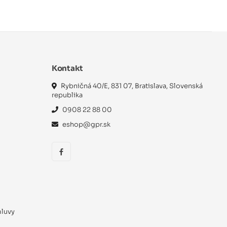
Kontakt
Rybničná 40/E, 831 07, Bratislava, Slovenská
republika
0908 22 88 00
eshop@gpr.sk
mluvy