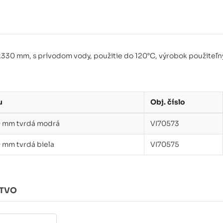
8x330 mm, s prívodom vody, použitie do 120°C, výrobok použiteľn
u
Obj. číslo
0 mm tvrdá modrá
VI70573
0 mm tvrdá biela
VI70575
STVO