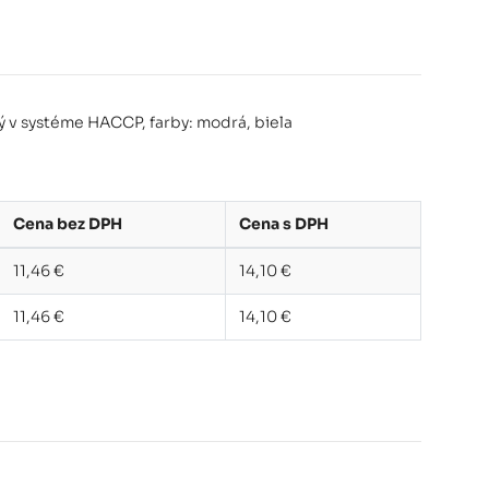
ý v systéme HACCP, farby: modrá, biela
Cena bez DPH
Cena s DPH
11,46 €
14,10 €
11,46 €
14,10 €