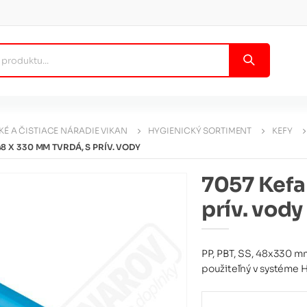
KÉ A ČISTIACE NÁRADIE VIKAN
HYGIENICKÝ SORTIMENT
KEFY
48 X 330 MM TVRDÁ, S PRÍV. VODY
7057 Kefa
prív. vody
PP, PBT, SS, 48x330 mm
použiteľný v systéme H