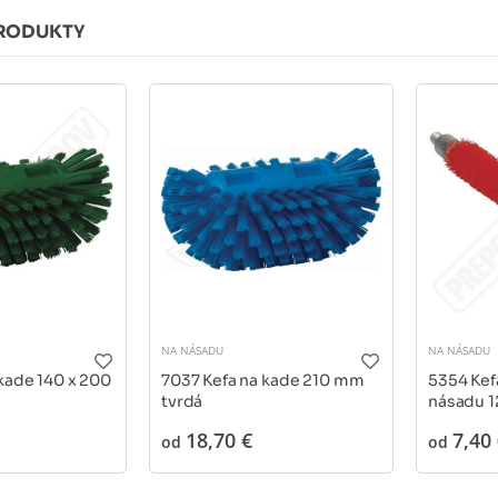
RODUKTY
NA NÁSADU
NA NÁSADU
kade 140 x 200
7037 Kefa na kade 210 mm
5354 Kef
tvrdá
násadu 
tvrdá
18,70 €
7,40
od
od