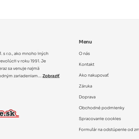
Menu
ol. s r.o., ako mnoho iných
O nás
evolúcii v roku 1991. Je
Kontakt
eraz sa venuje najmä
Ako nakupovať
dným zariadeniam....
Zobraziť
Záruka
Doprava
Obchodné podmienky
Spracovanie cookies
Formulár na odstúpenie od z