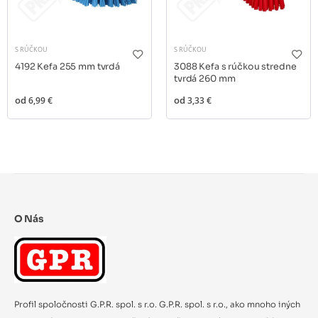
S RÚČKOU
S RÚČKOU
4192 Kefa 255 mm tvrdá
3088 Kefa s rúčkou stredne
tvrdá 260 mm
od
6,99 €
od
3,33 €
O Nás
Profil spoločnosti G.P.R. spol. s r.o. G.P.R. spol. s r.o., ako mnoho iných