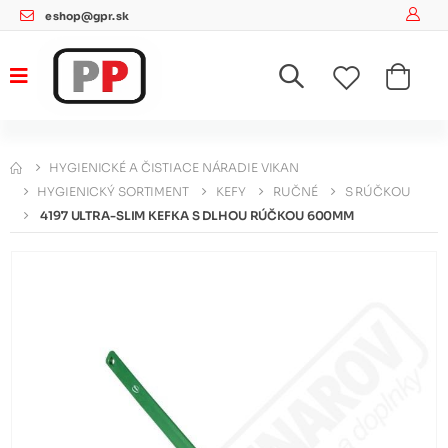
eshop@gpr.sk
HYGIENICKÉ A ČISTIACE NÁRADIE VIKAN
HYGIENICKÝ SORTIMENT
KEFY
RUČNÉ
S RÚČKOU
4197 ULTRA-SLIM KEFKA S DLHOU RÚČKOU 600MM