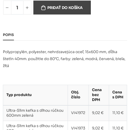
Ultra-Slim kefka s dlhou
9,02 €
PRIDAŤ DO KOŠÍKA
rúčkou 600mm modrá
Ultra-Slim kefka s dlhou
9,02 €
POPIS
rúčkou 600mm červená
Polypropylén, polyester, nehrdzavejúca oceľ, 15x600 mm, dĺžka
Ultra-Slim kefka s dlhou
9,02 €
štetín 40mm. použitie do 80°C, farby: zelená, modrá, červená, biela,
rúčkou 600mm biela
žltá
Ultra-Slim kefka s dlhou
9,02 €
rúčkou 600mm žltá
Cena
Obj.
Cena
Typ produktu
bez
číslo
s DPH
DPH
Ultra-Slim kefka s dlhou rúčkou
VI41972
9,02 €
11,10 €
600mm zelená
Ultra-Slim kefka s dlhou rúčkou
VI41973
9,02 €
11,10 €