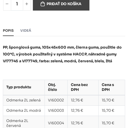
Odmerka 2L modrá
12,76 €
PRIDAŤ DO KOŠÍKA
Odmerka 2L červená
12,76 €
POPIS
VIDEÁ
PP, špongiová guma, 105x45x600 mm, čierna guma, použitie do
Odmerka 2L biela
12,76 €
100°C, výrobok použiteľný v systéme HACCP, náhradné gumy
VI77745 a VI77749, farba: zelená, modrá, červená, biela, žltá
Odmerka 2L žltá
12,76 €
Obj.
Cena bez
Cena s
Typ produktu
číslo
DPH
DPH
Odmerka 2L zelená
VI60002
12,76 €
15,70 €
Odmerka 2L modrá
VI60003
12,76 €
15,70 €
Odmerka 2L
VI60004
12,76 €
15,70 €
červená