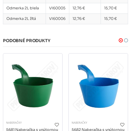
Odmerka 2L biela
VI60005
12,76 €
15,70 €
Odmerka 2L žltá
VI60006
12,76 €
15,70 €
PODOBNÉ PRODUKTY
NABERAČKY
NABERAČKY
5681 Naberačka s vnútornou
5682 Naberačka s vnútornou