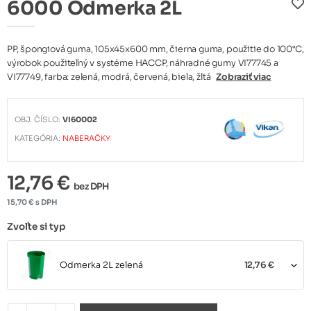
6000 Odmerka 2L
PP, špongiová guma, 105x45x600 mm, čierna guma, použitie do 100°C,
výrobok použiteľný v systéme HACCP, náhradné gumy VI77745 a
VI77749, farba: zelená, modrá, červená, biela, žltá
Zobraziť viac
OBJ. ČÍSLO:
VI60002
KATEGÓRIA:
NABERAČKY
12,76 €
bez DPH
15,70 € s DPH
Zvoľte si typ
Odmerka 2L zelená
12,76 €