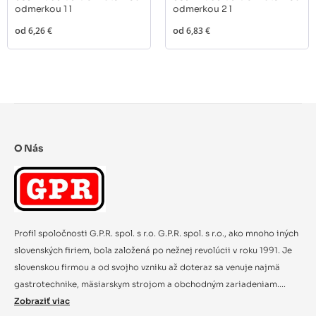
odmerkou 1 l
odmerkou 2 l
od
6,26 €
od
6,83 €
O Nás
Profil spoločnosti G.P.R. spol. s r.o. G.P.R. spol. s r.o., ako mnoho iných
slovenských firiem, bola založená po nežnej revolúcii v roku 1991. Je
slovenskou firmou a od svojho vzniku až doteraz sa venuje najmä
gastrotechnike, mäsiarskym strojom a obchodným zariadeniam....
Zobraziť viac