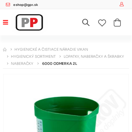
eshop@gpr.sk
HYGIENICKÉ A ČISTIACE NÁRADIE VIKAN
HYGIENICKÝ SORTIMENT
LOPATKY, NABERAČKY A ŠKRABKY
NABERAČKY
6000 ODMERKA 2L