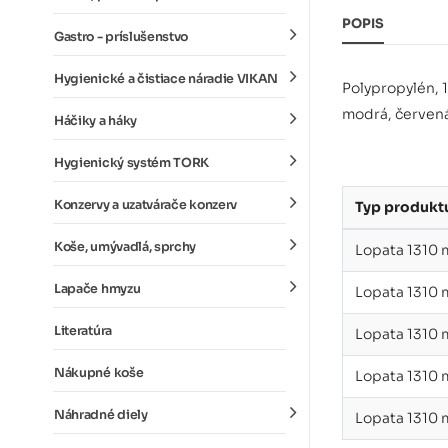
POPIS
Gastro - príslušenstvo
Hygienické a čistiace náradie VIKAN
Polypropylén, 
modrá, červená,
Háčiky a háky
Hygienický systém TORK
Konzervy a uzatvárače konzerv
Typ produkt
Koše, umývadlá, sprchy
Lopata 1310 
Lapače hmyzu
Lopata 1310
Literatúra
Lopata 1310
Nákupné koše
Lopata 1310 
Náhradné diely
Lopata 1310 