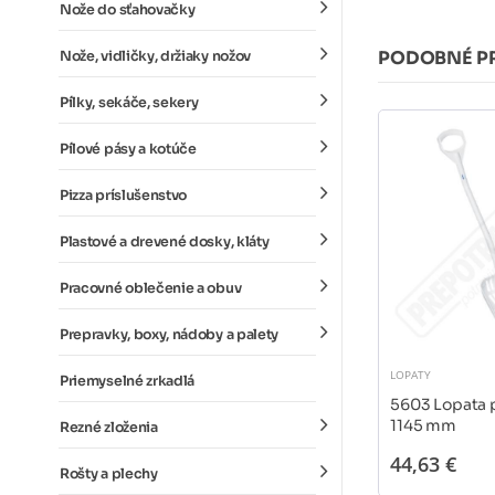
Nože do sťahovačky
PODOBNÉ P
Nože, vidličky, držiaky nožov
Pílky, sekáče, sekery
Pílové pásy a kotúče
Pizza príslušenstvo
Plastové a drevené dosky, kláty
Pracovné oblečenie a obuv
Prepravky, boxy, nádoby a palety
LOPATY
Priemyselné zrkadlá
5603 Lopata 
1145 mm
Rezné zloženia
44,63 €
Rošty a plechy