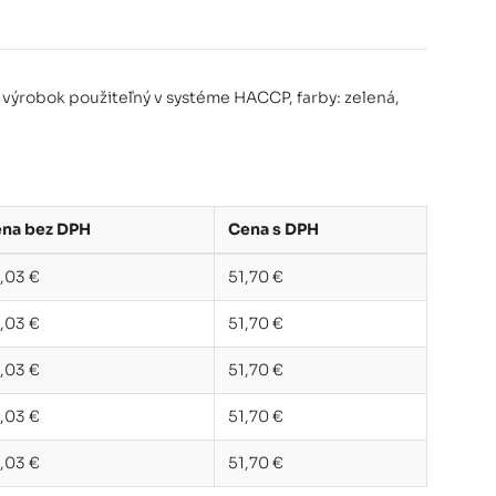
0 mm žltá
42,03 €
ýrobok použiteľný v systéme HACCP, farby: zelená,
na bez DPH
Cena s DPH
,03 €
51,70 €
,03 €
51,70 €
,03 €
51,70 €
,03 €
51,70 €
,03 €
51,70 €