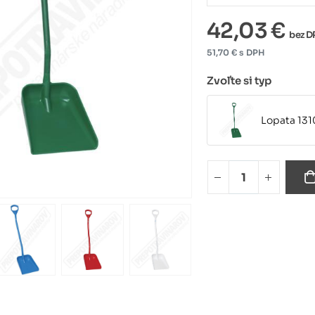
42,03 €
bez D
51,70 € s DPH
Zvoľte si typ
Lopata 131
Lopata 13
Lopata 13
Lopata 131