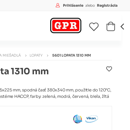
Prihlásenie
alebo
Registrácia
A MIEŠADLÁ
LOPATY
5601 LOPATA 1310 MM
ta 1310 mm
45x225 mm, spodná časť 380x340 mm, použitie do 120°C,
ystéme HACCP, farby: zelená, modrá, červená, biela, žltá