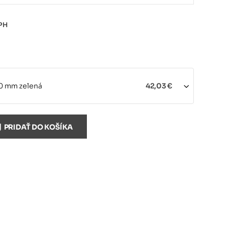
PH
0 mm zelená
42,03 €
PRIDAŤ DO KOŠÍKA
10 mm modrá
42,03 €
10 mm červená
42,03 €
0 mm biela
42,03 €