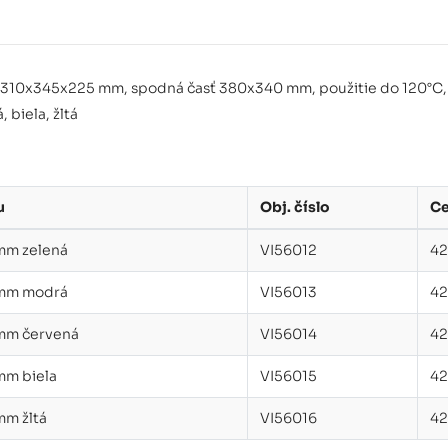
Lopata 131
1310x345x225 mm, spodná časť 380x340 mm, použitie do 120°C, v
 biela, žltá
u
Obj. číslo
Ce
mm zelená
VI56012
42
 mm modrá
VI56013
42
 mm červená
VI56014
42
mm biela
VI56015
42
mm žltá
VI56016
42