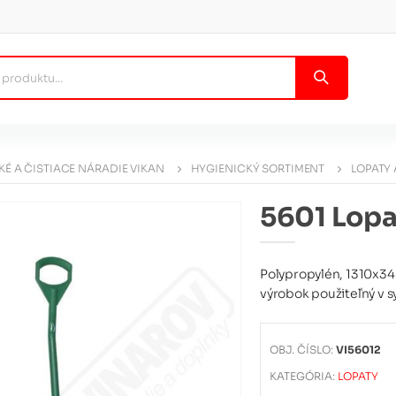
KÉ A ČISTIACE NÁRADIE VIKAN
HYGIENICKÝ SORTIMENT
LOPATY 
5601 Lopa
Polypropylén, 1310x3
výrobok použiteľný v s
OBJ. ČÍSLO:
VI56012
KATEGÓRIA:
LOPATY