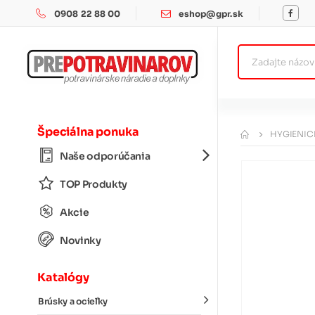
0908 22 88 00
eshop@gpr.sk
Špeciálna ponuka
HYGIENIC
Naše odporúčania
TOP Produkty
Akcie
Novinky
Katalógy
Brúsky a ocieľky