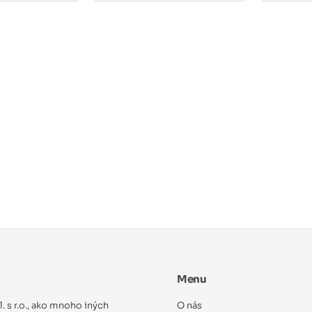
Menu
ol. s r.o., ako mnoho iných
O nás