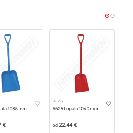
LOPATY
LOPAT
pata 1035 mm
5625 Lopata 1040 mm
5626
104
7 €
22,44 €
62,
od