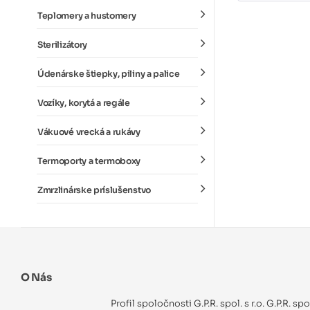
Teplomery a hustomery
Sterilizátory
Údenárske štiepky, piliny a palice
Vozíky, korytá a regále
Vákuové vrecká a rukávy
Termoporty a termoboxy
Zmrzlinárske príslušenstvo
O Nás
Profil spoločnosti G.P.R. spol. s r.o. G.P.R. sp