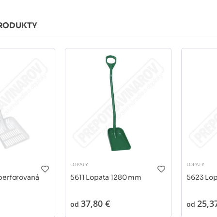
RODUKTY
LOPATY
LOPATY
perforovaná
5611 Lopata 1280 mm
5623 Lo
37,80 €
25,3
od
od