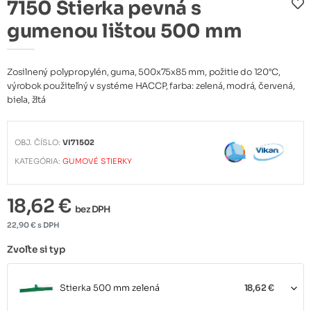
7150 Stierka pevná s
gumenou lištou 500 mm
Zosilnený polypropylén, guma, 500x75x85 mm, požitie do 120°C,
výrobok použiteľný v systéme HACCP, farba: zelená, modrá, červená,
biela, žltá
OBJ. ČÍSLO:
VI71502
KATEGÓRIA:
GUMOVÉ STIERKY
18,62 €
bez DPH
22,90 € s DPH
Zvoľte si typ
Stierka 500 mm zelená
18,62 €