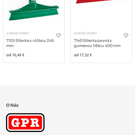
GUMOVÉ STIERKY
GUMOVÉ STIERKY
7125 Stierka s rúčkou 245
7140 Stierka pevná s
mm
gumenou lištou 400 mm
od
10,49 €
od
17,32 €
O Nás