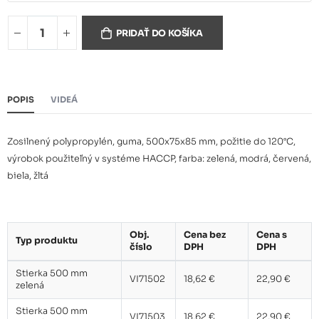
Stierka 500 mm modrá
18,62 €
PRIDAŤ DO KOŠÍKA
Stierka 500 mm červená
18,62 €
POPIS
VIDEÁ
Stierka 500 mm biela
18,62 €
Zosilnený polypropylén, guma, 500x75x85 mm, požitie do 120°C,
výrobok použiteľný v systéme HACCP, farba: zelená, modrá, červená,
biela, žltá
Stierka 500 mm žltá
18,62 €
Obj.
Cena bez
Cena s
Typ produktu
číslo
DPH
DPH
Stierka 500 mm
VI71502
18,62 €
22,90 €
zelená
Stierka 500 mm
VI71503
18,62 €
22,90 €