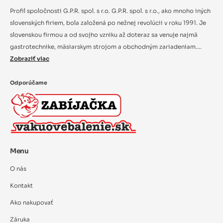
Profil spoločnosti G.P.R. spol. s r.o. G.P.R. spol. s r.o., ako mnoho iných
slovenských firiem, bola založená po nežnej revolúcii v roku 1991. Je
slovenskou firmou a od svojho vzniku až doteraz sa venuje najmä
gastrotechnike, mäsiarskym strojom a obchodným zariadeniam....
Zobraziť viac
Odporúčame
Menu
O nás
Kontakt
Ako nakupovať
Záruka