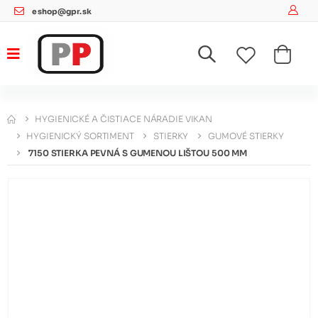
eshop@gpr.sk
HYGIENICKÉ A ČISTIACE NÁRADIE VIKAN
HYGIENICKÝ SORTIMENT
STIERKY
GUMOVÉ STIERKY
7150 STIERKA PEVNÁ S GUMENOU LIŠTOU 500 MM