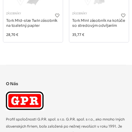
ZÁSOBNÍKY
ZÁSOBNÍKY
Tork Mid-size Twin zásobník
Tork Mini zásobník na kotúče
na toaletný papier
so stredovým odvíjaním
28,70 €
35,77 €
O Nás
Profil spoločnosti G.P.R. spol. s r.o. G.P.R. spol. s r.o., ako mnoho iných
slovenských firiem, bola založená po nežnej revolúcii v roku 1991. Je