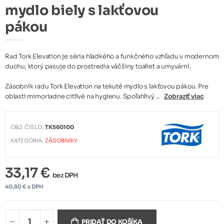
mydlo biely s lakťovou
pákou
Rad Tork Elevation je séria hladkého a funkčného vzhľadu v modernom
duchu, ktorý pasuje do prostredia väčšiny toaliet a umyvární.
Zásobník radu Tork Elevation na tekuté mydlo s lakťovou pákou. Pre
oblasti mimoriadne citlivé na hygienu. Spoľahlivý ...
Zobraziť viac
OBJ. ČÍSLO:
TK560100
KATEGÓRIA:
ZÁSOBNÍKY
33,17 €
bez DPH
40,80 € s DPH
PRIDAŤ DO KOŠÍKA