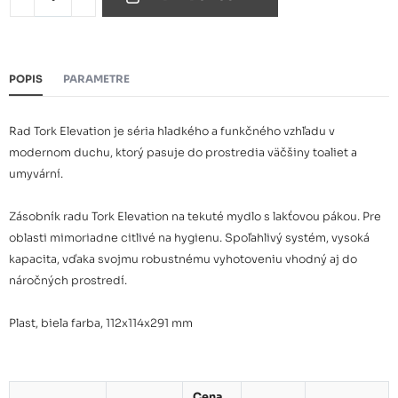
POPIS
PARAMETRE
Rad Tork Elevation je séria hladkého a funkčného vzhľadu v
modernom duchu, ktorý pasuje do prostredia väčšiny toaliet a
umyvární.
Zásobník radu Tork Elevation na tekuté mydlo s lakťovou pákou. Pre
oblasti mimoriadne citlivé na hygienu. Spoľahlivý systém, vysoká
kapacita, vďaka svojmu robustnému vyhotoveniu vhodný aj do
náročných prostredí.
Plast, biela farba, 112x114x291 mm
Cena