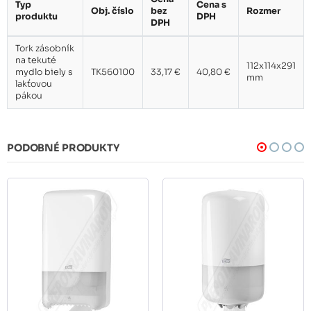
Typ
Cena s
Obj. číslo
bez
Rozmer
produktu
DPH
DPH
Tork zásobník
na tekuté
112x114x291
mydlo biely s
TK560100
33,17 €
40,80 €
mm
lakťovou
pákou
PODOBNÉ PRODUKTY