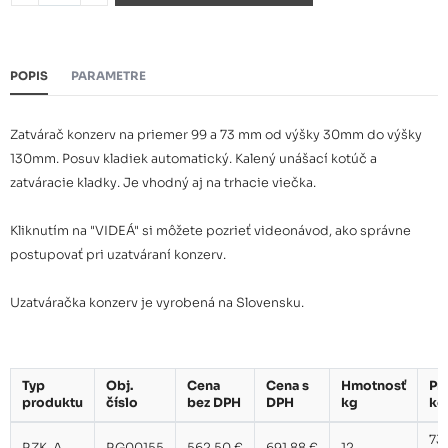
POPIS
PARAMETRE
Zatvárač konzerv na priemer 99 a 73 mm od výšky 30mm do výšky
130mm. Posuv kladiek automatický. Kalený unášací kotúč a
zatváracie kladky. Je vhodný aj na trhacie viečka.
Kliknutím na "VIDEÁ" si môžete pozrieť videonávod, ako správne
postupovať pri uzatváraní konzerv.
Uzatváračka konzerv je vyrobená na Slovensku.
Typ
Obj.
Cena
Cena s
Hmotnosť
Pr
produktu
číslo
bez DPH
DPH
kg
ko
73
RZK-A
RG00155
562,50 €
691,88 €
12