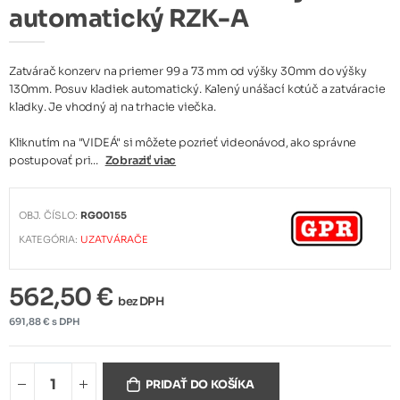
automatický RZK-A
Zatvárač konzerv na priemer 99 a 73 mm od výšky 30mm do výšky
130mm. Posuv kladiek automatický. Kalený unášací kotúč a zatváracie
kladky. Je vhodný aj na trhacie viečka.
Kliknutím na "VIDEÁ" si môžete pozrieť videonávod, ako správne
postupovať pri...
Zobraziť viac
OBJ. ČÍSLO:
RG00155
KATEGÓRIA:
UZATVÁRAČE
562,50 €
bez DPH
691,88 € s DPH
PRIDAŤ DO KOŠÍKA