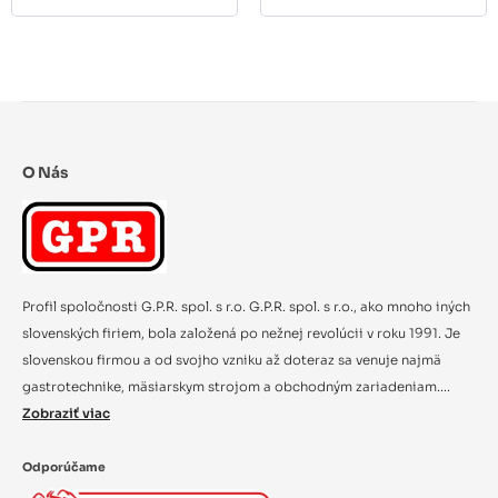
O Nás
Profil spoločnosti G.P.R. spol. s r.o. G.P.R. spol. s r.o., ako mnoho iných
slovenských firiem, bola založená po nežnej revolúcii v roku 1991. Je
slovenskou firmou a od svojho vzniku až doteraz sa venuje najmä
gastrotechnike, mäsiarskym strojom a obchodným zariadeniam....
Zobraziť viac
Odporúčame