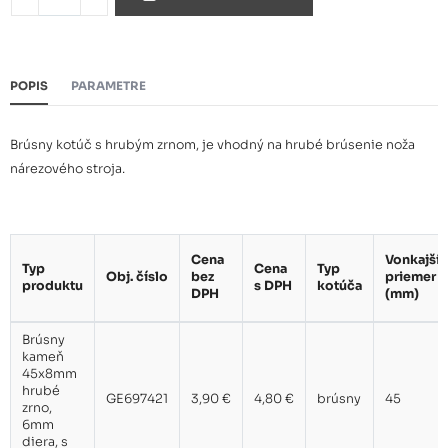
POPIS
PARAMETRE
Brúsny kotúč s hrubým zrnom, je vhodný na hrubé brúsenie noža
nárezového stroja.
Cena
Vonkajší
Typ
Cena
Typ
Obj. číslo
bez
priemer
produktu
s DPH
kotúča
DPH
(mm)
Brúsny
kameň
45x8mm
hrubé
GE697421
3,90 €
4,80 €
brúsny
45
zrno,
6mm
diera, s