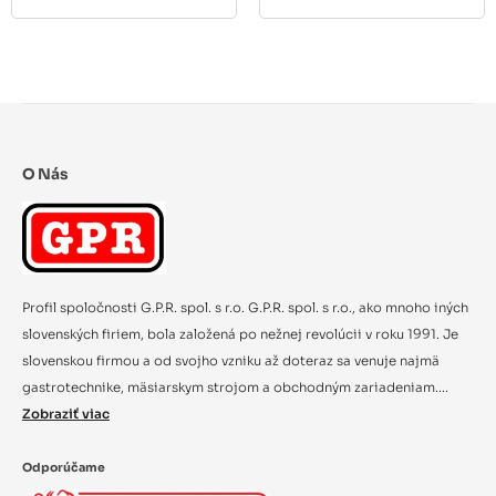
O Nás
Profil spoločnosti G.P.R. spol. s r.o. G.P.R. spol. s r.o., ako mnoho iných
slovenských firiem, bola založená po nežnej revolúcii v roku 1991. Je
slovenskou firmou a od svojho vzniku až doteraz sa venuje najmä
gastrotechnike, mäsiarskym strojom a obchodným zariadeniam....
Zobraziť viac
Odporúčame