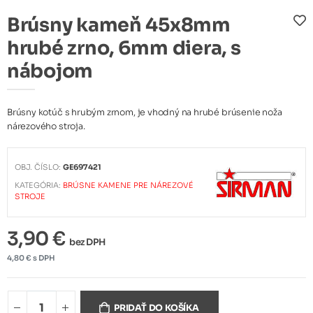
Brúsny kameň 45x8mm
hrubé zrno, 6mm diera, s
nábojom
Brúsny kotúč s hrubým zrnom, je vhodný na hrubé brúsenie noža
nárezového stroja.
OBJ. ČÍSLO:
GE697421
KATEGÓRIA:
BRÚSNE KAMENE PRE NÁREZOVÉ
STROJE
3,90 €
bez DPH
4,80 € s DPH
PRIDAŤ DO KOŠÍKA