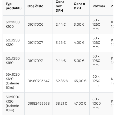
Cena
Typ
Cena s
Obj. číslo
bez
Rozmer
Zr
produktu
DPH
DPH
60 x
55x1020 K120 (balenie 10ks)
52,85 €
60x1250
K
DI017006
2,44 €
3,00 €
1250
K100
10
mm
60 x
60x1250
K
DI017007
3,25 €
4,00 €
1250
50x1000 K120 (balenie 10ks)
38,21 €
K120
12
mm
60 x
60x1250
K
DI017027
2,44 €
3,00 €
1250
K150
15
mm
55x1020
60 x
K120
K
DI980793647
52,85 €
65,00 €
1250
(balenie
12
mm
10ks)
50x1000
50 x
K120
K
DI982493938
38,21 €
47,00 €
1000
(balenie
12
mm
10ks)