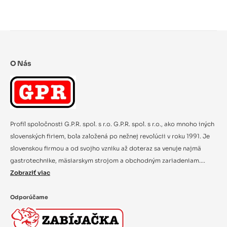
O Nás
Profil spoločnosti G.P.R. spol. s r.o. G.P.R. spol. s r.o., ako mnoho iných
slovenských firiem, bola založená po nežnej revolúcii v roku 1991. Je
slovenskou firmou a od svojho vzniku až doteraz sa venuje najmä
gastrotechnike, mäsiarskym strojom a obchodným zariadeniam....
Zobraziť viac
Odporúčame