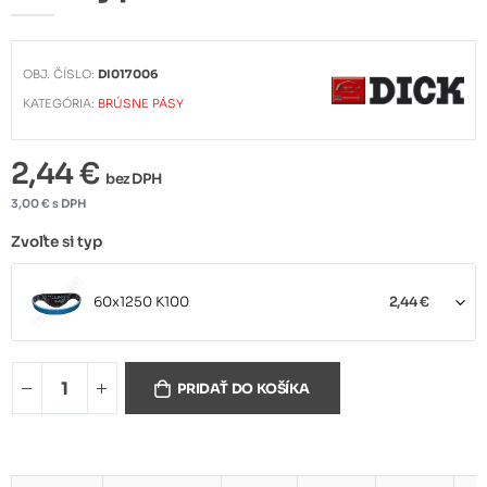
OBJ. ČÍSLO:
DI017006
KATEGÓRIA:
BRÚSNE PÁSY
2,44 €
bez DPH
3,00 € s DPH
Zvoľte si typ
60x1250 K100
2,44 €
60x1250 K120
3,25 €
PRIDAŤ DO KOŠÍKA
60x1250 K150
2,44 €