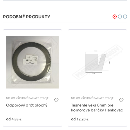
PODOBNÉ PRODUKTY
ND PRE VÁKUOVÉ BALIACE STROJE
ND PRE VÁKUOVÉ BALIACE STROJE
Odporový drôt plochý
Tesnenie veka 8mm pre
komorové baličky Henkovac
od
4,88 €
od
12,20 €