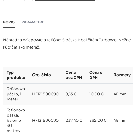
POPIS
PARAMETRE
Náhradná nalepovacia teflónová páska k baličkám Turbovac. Možné
kúpiť aj ako metráž.
Typ
Cena
Cena s
Obj. číslo
Rozmery
produktu
bez DPH
DPH
Teflónová
páska, 1
HF121500090
8,13 €
10,00 €
45 mm
meter
Teflónová
páska,
balenie
HF121500090
237,40 €
292,00 €
45 mm
30
metrov