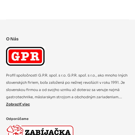
O Nás
Profil spoločnosti G.P.R. spol. s r.o. G.P.R. spol. s r.o., ako mnoho iných
slovenských firiem, bola založená po nežnej revolúcii v roku 1991. Je
slovenskou firmou a od svojho vzniku až doteraz sa venuje najmä
gastrotechnike, mäsiarskym strojom a obchodným zariadeniam....
Zobraziť viac
Odporúčame