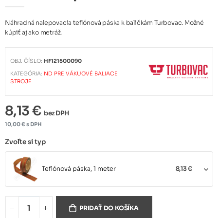
Náhradná nalepovacia teflónová páska k baličkám Turbovac. Možné
kúpiť aj ako metráž.
OBJ. ČÍSLO:
HF121500090
KATEGÓRIA:
ND PRE VÁKUOVÉ BALIACE
STROJE
8,13 €
bez DPH
10,00 € s DPH
Zvoľte si typ
Teflónová páska, 1 meter
8,13 €
Teflónová páska, balenie 30
PRIDAŤ DO KOŠÍKA
237,40 €
metrov