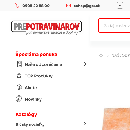
0908 22 88 00
eshop@gpr.sk
Špeciálna ponuka
NAŠE OD
Naše odporúčania
TOP Produkty
Akcie
Novinky
Katalógy
Brúsky a ocieľky