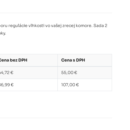
oru regulácie vlhkosti vo vašej zrecej komore. Sada 2
oky.
Cena bez DPH
Cena s DPH
44,72 €
55,00 €
86,99 €
107,00 €