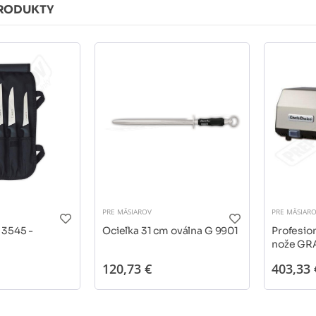
RODUKTY
PRE MÄSIAROV
PRE MÄSIAR
 3545 -
Ocieľka 31 cm oválna G 9901
Profesio
nože GR
120,73 €
403,33 