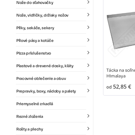
Nože do sťahovačky
Nože, vidličky, držiaky nožov
Pílky, sekáče, sekery
Pílové pásy a kotúče
Pizza príslušenstvo
Plastové a drevené dosky, kláty
Tácka na soľn
Himalaya
Pracovné oblečenie a obuv
52,85 €
od
Prepravky, boxy, nádoby a palety
Priemyselné zrkadlá
Rezné zloženia
Rošty a plechy