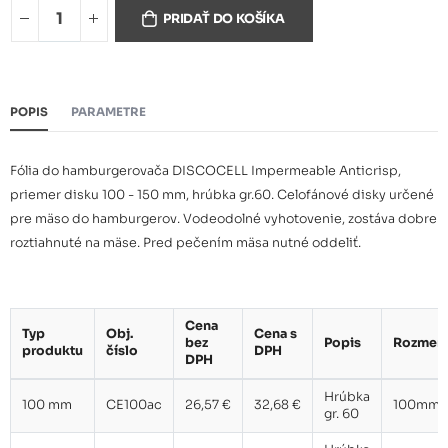
110 mm
26,57 €
PRIDAŤ DO KOŠÍKA
120 mm
26,57 €
POPIS
PARAMETRE
Fólia do hamburgerovača DISCOCELL Impermeable Anticrisp,
130 mm
26,57 €
priemer disku 100 - 150 mm, hrúbka gr.60. Celofánové disky určené
pre mäso do hamburgerov. Vodeodolné vyhotovenie, zostáva dobre
roztiahnuté na mäse. Pred pečením mäsa nutné oddeliť.
150 mm
26,57 €
Cena
Typ
Obj.
Cena s
bez
Popis
Rozmer
produktu
číslo
DPH
DPH
Hrúbka
100 mm
CE100ac
26,57 €
32,68 €
100mm
gr. 60