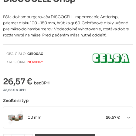
Fólia do hamburgerovača DISCOCELL Impermeable Anticrisp,
priemer disku 100 - 150 mm, hrúbka gr.60. Celofánové disky určené
pre mäso do hamburgerov. Vodeodolné vyhotovenie, zostáva dobre
roztiahnuté na mäse. Pred pečením mäsa nutné oddeliť.
OBJ. ČÍSLO:
CE100AC
KATEGÓRIA:
NOVINKY
26,57 €
bez DPH
32,68 € s DPH
Zvoľte si typ
100 mm
26,57 €