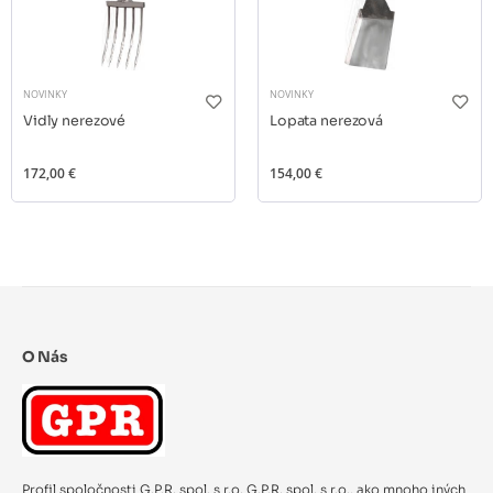
NOVINKY
NOVINKY
Vidly nerezové
Lopata nerezová
172,00 €
154,00 €
O Nás
Profil spoločnosti G.P.R. spol. s r.o. G.P.R. spol. s r.o., ako mnoho iných