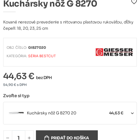
Kuchársky nôž G 8270
Kované nerezové prevedenie s nitovanou plastovou rukoväťou, dĺžky
čepelí: 18, 20, 23, 25 cm
OBJ. ČÍSLO:
GI827020
KATEGÓRIA:
SÉRIA BESTCUT
44,63 €
bez DPH
54,90 € s DPH
Zvoľte si typ
Kuchársky nôž G 8270 20
44,63 €
Kuchársky nôž G 8270 25
56,26 €
PRIDAŤ DO KOŠÍKA