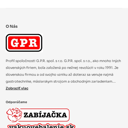
O Nás
Profil spoločnosti G.P.R. spol. s r.o. G.P.R. spol. s r.o., ako mnoho iných
slovenských firiem, bola založená po nežnej revolúcii v roku 1991. Je
slovenskou firmou a od svojho vzniku až doteraz sa venuje najmä
gastrotechnike, mäsiarskym strojom a obchodným zariadeniam....
Zobraziť viac
Odporúčame