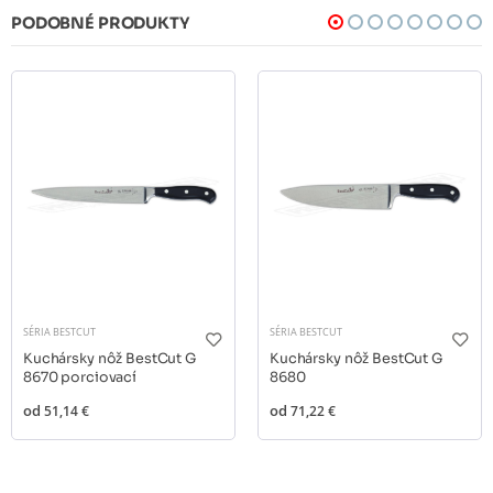
PODOBNÉ PRODUKTY
SÉRIA BESTCUT
SÉRIA BESTCUT
Kuchársky nôž BestCut G
Kuchársky nôž BestCut G
8670 porciovací
8680
od
51,14 €
od
71,22 €