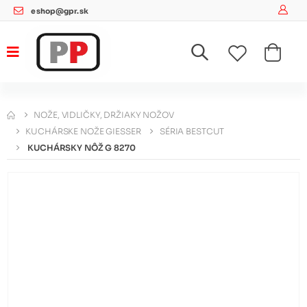
eshop@gpr.sk
NOŽE, VIDLIČKY, DRŽIAKY NOŽOV
KUCHÁRSKE NOŽE GIESSER
SÉRIA BESTCUT
KUCHÁRSKY NÔŽ G 8270