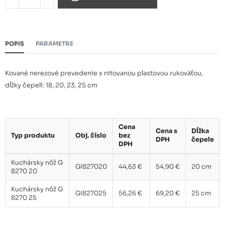
POPIS
PARAMETRE
Kované nerezové prevedenie s nitovanou plastovou rukoväťou,
dĺžky čepelí: 18, 20, 23, 25 cm
Cena
Cena s
Dĺžka
Typ produktu
Obj. číslo
bez
DPH
čepele
DPH
Kuchársky nôž G
GI827020
44,63 €
54,90 €
20 cm
8270 20
Kuchársky nôž G
GI827025
56,26 €
69,20 €
25 cm
8270 25