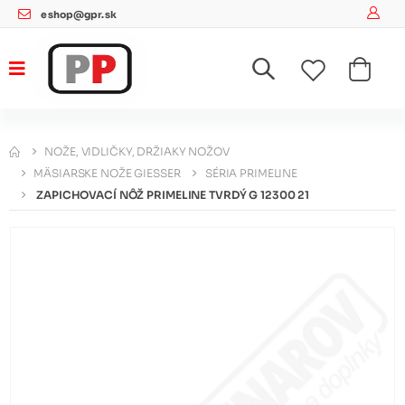
eshop@gpr.sk
NOŽE, VIDLIČKY, DRŽIAKY NOŽOV
MÄSIARSKE NOŽE GIESSER
SÉRIA PRIMELINE
ZAPICHOVACÍ NÔŽ PRIMELINE TVRDÝ G 12300 21