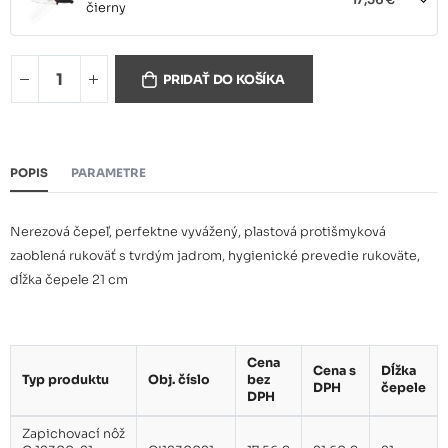
čierny
Zapichovací nôž G 12300-21
17,56 €
PRIDAŤ DO KOŠÍKA
žltý
POPIS
PARAMETRE
Nerezová čepeľ, perfektne vyvážený, plastová protišmyková
zaoblená rukoväť s tvrdým jadrom, hygienické prevedie rukoväte,
dĺžka čepele 21 cm
Cena
Cena s
Dĺžka
Typ produktu
Obj. číslo
bez
DPH
čepele
DPH
Zapichovací nôž