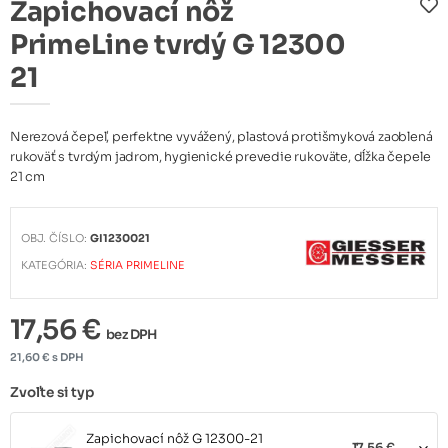
Zapichovací nôž
PrimeLine tvrdý G 12300
21
Nerezová čepeľ, perfektne vyvážený, plastová protišmyková zaoblená
rukoväť s tvrdým jadrom, hygienické prevedie rukoväte, dĺžka čepele
21 cm
OBJ. ČÍSLO:
GI1230021
KATEGÓRIA:
SÉRIA PRIMELINE
17,56 €
bez DPH
21,60 € s DPH
Zvoľte si typ
Zapichovací nôž G 12300-21
17,56 €