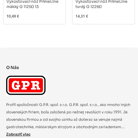
Vykosťovací nôž PrimeLine
Vykosťovací nôž PrimeLine
mäkký G 11250 13
tvrdý G 12260
10,49 €
14,31 €
O Nás
Profil spoločnosti G.P.R. spol. s r.o. G.P.R. spol. s r.o., ako mnoho iných
slovenských firiem, bola založená po nežnej revolúcii v roku 1991. Je
slovenskou firmou a od svojho vzniku až doteraz sa venuje najmä
gastrotechnike, mäsiarskym strojom a obchodným zariadeniam....
Zobraziť viac