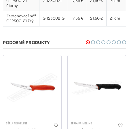
G 12300-21
GI1230021
17,56 €
21,60 €
21 cm
čierny
Zapichovací nôž
GI1230021G
17,56 €
21,60 €
21 cm
G 12300-21 žltý
PODOBNÉ PRODUKTY
SÉRIA PRIMELINE
SÉRIA PRIMELINE