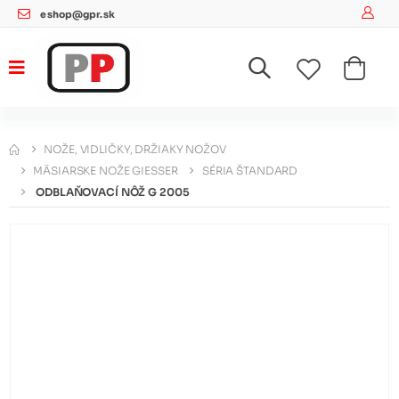
eshop@gpr.sk
NOŽE, VIDLIČKY, DRŽIAKY NOŽOV
MÄSIARSKE NOŽE GIESSER
SÉRIA ŠTANDARD
ODBLAŇOVACÍ NÔŽ G 2005