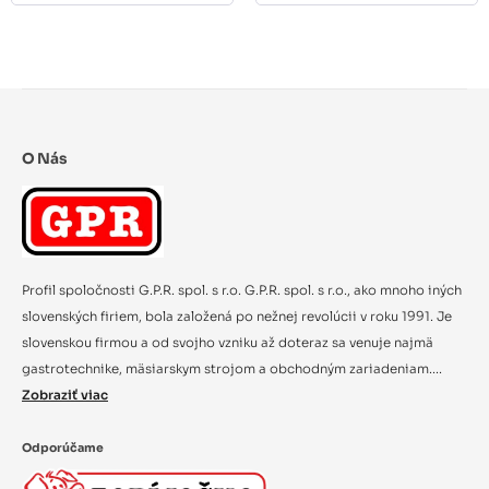
O Nás
Profil spoločnosti G.P.R. spol. s r.o. G.P.R. spol. s r.o., ako mnoho iných
slovenských firiem, bola založená po nežnej revolúcii v roku 1991. Je
slovenskou firmou a od svojho vzniku až doteraz sa venuje najmä
gastrotechnike, mäsiarskym strojom a obchodným zariadeniam....
Zobraziť viac
Odporúčame