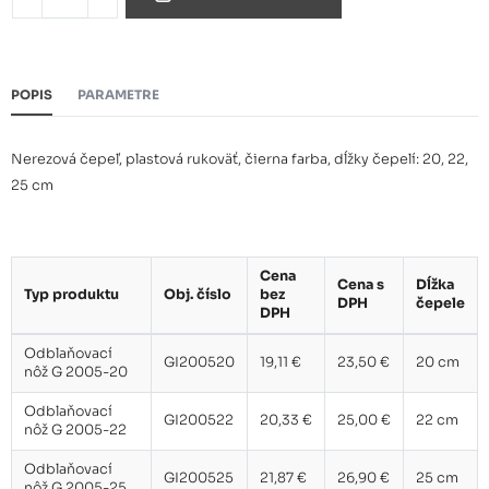
Odblaňovací nôž G 2005-25
21,87 €
POPIS
PARAMETRE
Nerezová čepeľ, plastová rukoväť, čierna farba, dĺžky čepelí: 20, 22,
25 cm
Cena
Cena s
Dĺžka
Typ produktu
Obj. číslo
bez
DPH
čepele
DPH
Odblaňovací
GI200520
19,11 €
23,50 €
20 cm
nôž G 2005-20
Odblaňovací
GI200522
20,33 €
25,00 €
22 cm
nôž G 2005-22
Odblaňovací
GI200525
21,87 €
26,90 €
25 cm
nôž G 2005-25