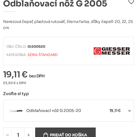
Odblaňovací nôž G 2005
Nerezová čepeľ, plastová rukoväť, čierna farba, dĺžky čepelí: 20, 22, 25
cm
OBJ. ČÍSLO:
GI200520
KATEGÓRIA:
SÉRIA ŠTANDARD
19,11 €
bez DPH
23,50 € s DPH
Zvoľte si typ
Odblaňovací nôž G 2005-20
19,11 €
Odblaňovací nôž G 2005-22
20,33 €
PRIDAŤ DO KOŠÍKA