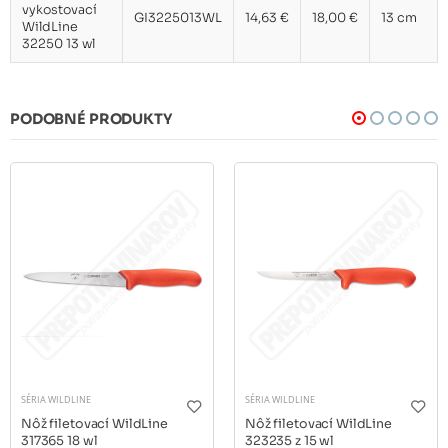
vykostovací
GI3225013WL
14,63 €
18,00 €
13 cm
WildLine
32250 13 wl
PODOBNÉ PRODUKTY
SÉRIA WILDLINE
SÉRIA WILDLINE
Nôž filetovací WildLine
Nôž filetovací WildLine
317365 18 wl
323235 z 15 wl