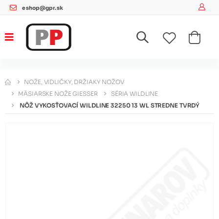
eshop@gpr.sk
NOŽE, VIDLIČKY, DRŽIAKY NOŽOV
MÄSIARSKE NOŽE GIESSER
SÉRIA WILDLINE
NÔŽ VYKOSŤOVACÍ WILDLINE 32250 13 WL STREDNE TVRDÝ