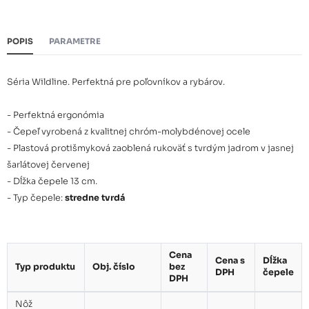
POPIS
PARAMETRE
Séria Wildline. Perfektná pre poľovníkov a rybárov.
- Perfektná ergonómia
- Čepeľ vyrobená z kvalitnej chróm-molybdénovej ocele
- Plastová protišmyková zaoblená rukoväť s tvrdým jadrom v jasnej
šarlátovej červenej
- Dĺžka čepele 13 cm.
- Typ čepele:
stredne tvrdá
Cena
Cena s
Dĺžka
Typ produktu
Obj. číslo
bez
DPH
čepele
DPH
Nôž