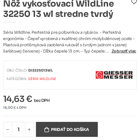
Nôž vykosťovací WildLine
32250 13 wl stredne tvrdý
Séria Wildline. Perfektná pre poľovníkov a rybárov. - Perfektná
ergonómia - Čepeľ vyrobená z kvalitnej chróm-molybdénovej ocele -
Plastová protišmyková zaoblená rukoväť s tvrdým jadrom v jasnej
šarlátovej červenej - Dĺžka čepele 13 cm. - Typ čepele: ...
Zobraziť viac
OBJ. ČÍSLO:
GI3225013WL
KATEGÓRIA:
SÉRIA WILDLINE
14,63 €
bez DPH
18,00 € s DPH
PRIDAŤ DO KOŠÍKA