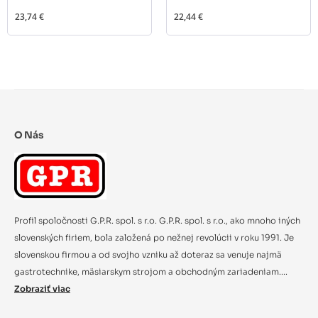
23,74 €
22,44 €
O Nás
Profil spoločnosti G.P.R. spol. s r.o. G.P.R. spol. s r.o., ako mnoho iných
slovenských firiem, bola založená po nežnej revolúcii v roku 1991. Je
slovenskou firmou a od svojho vzniku až doteraz sa venuje najmä
gastrotechnike, mäsiarskym strojom a obchodným zariadeniam....
Zobraziť viac