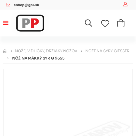
eshop@gpr.sk
NOŽE, VIDLIČKY, DRŽIAKY NOŽOV
NOŽE NA SYRY GIESSER
NÔŽ NA MÄKKÝ SYR G 9655