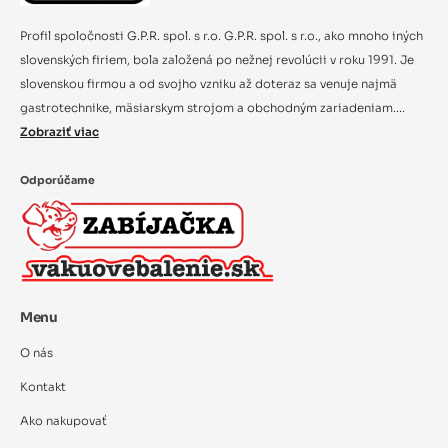
Profil spoločnosti G.P.R. spol. s r.o. G.P.R. spol. s r.o., ako mnoho iných
slovenských firiem, bola založená po nežnej revolúcii v roku 1991. Je
slovenskou firmou a od svojho vzniku až doteraz sa venuje najmä
gastrotechnike, mäsiarskym strojom a obchodným zariadeniam....
Zobraziť viac
Odporúčame
Menu
O nás
Kontakt
Ako nakupovať