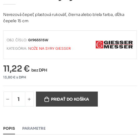
Nerezová čepeľ, plastová rukoväť, čierna alebo biela farba, dĺžka
čepele 15 cm
OBJ. ČÍSLO:
GI965515W
KATEGÓRIA:
NOŽE NA SYRY GIESSER
11,22 €
bez DPH
13,80 € s DPH
PRIDAŤ DO KOŠÍKA
POPIS
PARAMETRE