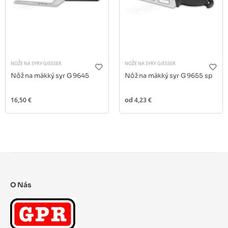
NOŽE NA SYRY GIESSER
NOŽE NA SYRY GIESSER
Nôž na mäkký syr G 9645
Nôž na mäkký syr G 9655 sp
16,50 €
od
4,23 €
O Nás