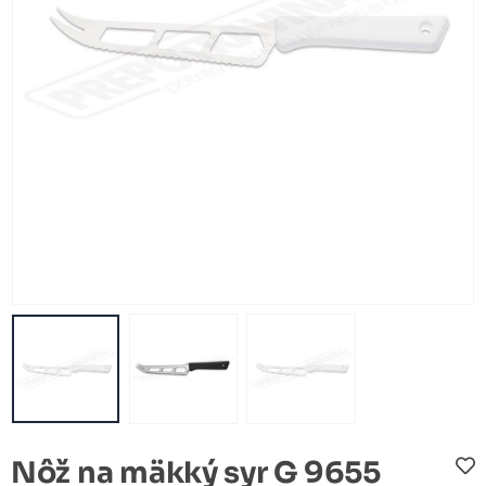
Nôž na mäkký syr G 9655