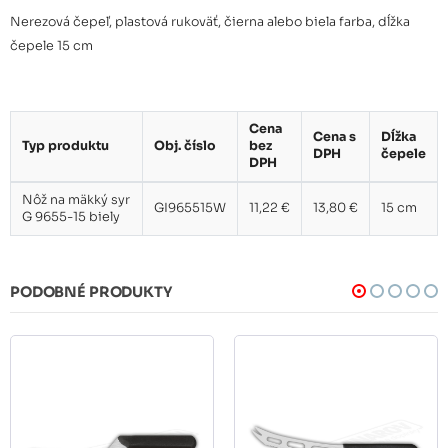
Nerezová čepeľ, plastová rukoväť, čierna alebo biela farba, dĺžka
čepele 15 cm
Cena
Cena s
Dĺžka
Typ produktu
Obj. číslo
bez
DPH
čepele
DPH
Nôž na mäkký syr
GI965515W
11,22 €
13,80 €
15 cm
G 9655-15 biely
PODOBNÉ PRODUKTY