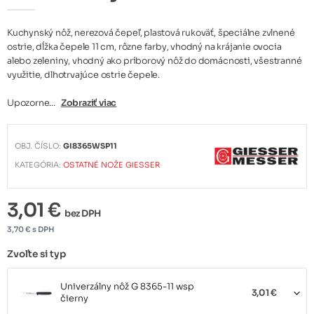
Kuchynský nôž, nerezová čepeľ, plastová rukoväť, špeciálne zvlnené
ostrie, dĺžka čepele 11 cm, rôzne farby, vhodný na krájanie ovocia
alebo zeleniny, vhodný ako príborový nôž do domácnosti, všestranné
využitie, dlhotrvajúce ostrie čepele.
Upozorne...
Zobraziť viac
OBJ. ČÍSLO:
GI8365WSP11
KATEGÓRIA:
OSTATNÉ NOŽE GIESSER
3,01 €
bez DPH
3,70 € s DPH
Zvoľte si typ
Univerzálny nôž G 8365-11 wsp
3,01 €
čierny