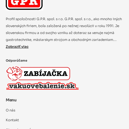
Profil spoločnosti G.P.R. spol. s r.o. G.P.R. spol. s r.o., ako mnoho iných
slovenských firiem, bola založená po nežnej revolúcii v roku 1991. Je
slovenskou firmou a od svojho vzniku až doteraz sa venuje najmä
gastrotechnike, mäsiarskym strojom a obchodným zariadeniam....
Zobraziť viac
Odporúčame
Menu
O nás
Kontakt