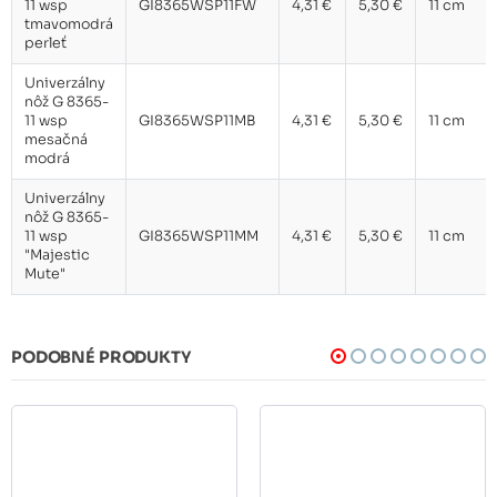
11 wsp
GI8365WSP11FW
4,31 €
5,30 €
11 cm
tmavomodrá
perleť
Univerzálny
nôž G 8365-
11 wsp
GI8365WSP11MB
4,31 €
5,30 €
11 cm
mesačná
modrá
Univerzálny
nôž G 8365-
11 wsp
GI8365WSP11MM
4,31 €
5,30 €
11 cm
"Majestic
Mute"
PODOBNÉ PRODUKTY