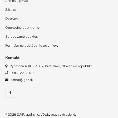
Ako nakupovať
Záruka
Doprava
Obchodné podmienky
Spracovanie cookies
Formulár na odstúpenie od zmluvy
Kontakt
Rybničná 40/E, 831 07, Bratislava, Slovenská republika
0908 22 88 00
eshop@gpr.sk
©
2026
G.P.R. spol. s r.o. Všetky práva vyhradené.