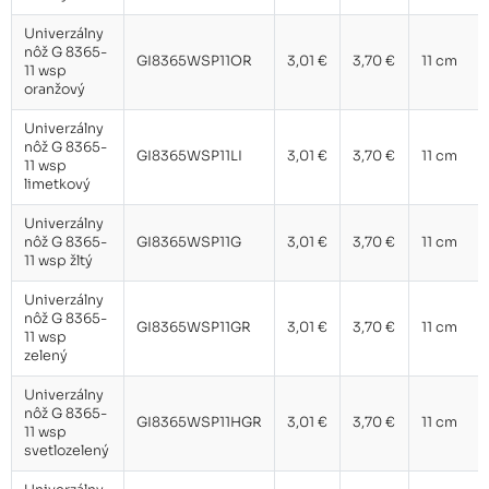
Univerzálny nôž G 8365-11 wsp
3,01 €
olivový
Univerzálny
nôž G 8365-
GI8365WSP11OR
3,01 €
3,70 €
11 cm
11 wsp
Univerzálny nôž G 8365-11 wsp
4,31 €
oranžový
tmavomodrá perleť
Univerzálny
nôž G 8365-
GI8365WSP11LI
3,01 €
3,70 €
11 cm
Univerzálny nôž G 8365-11 wsp
11 wsp
4,31 €
mesačná modrá
limetkový
Univerzálny
Univerzálny nôž G 8365-11 wsp
nôž G 8365-
GI8365WSP11G
3,01 €
3,70 €
11 cm
4,31 €
"Majestic Mute"
11 wsp žltý
Univerzálny
nôž G 8365-
GI8365WSP11GR
3,01 €
3,70 €
11 cm
11 wsp
zelený
Univerzálny
nôž G 8365-
GI8365WSP11HGR
3,01 €
3,70 €
11 cm
11 wsp
svetlozelený