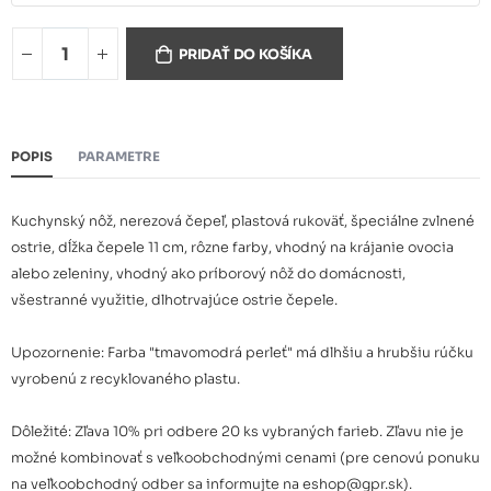
Univerzálny nôž G 8365-11 wsp
3,01 €
biely
PRIDAŤ DO KOŠÍKA
Univerzálny nôž G 8365-11 wsp
3,01 €
červený
POPIS
PARAMETRE
Univerzálny nôž G 8365-11 wsp
3,01 €
ružový
Kuchynský nôž, nerezová čepeľ, plastová rukoväť, špeciálne zvlnené
ostrie, dĺžka čepele 11 cm, rôzne farby, vhodný na krájanie ovocia
Univerzálny nôž G 8365-11 wsp
alebo zeleniny, vhodný ako príborový nôž do domácnosti,
3,01 €
oranžový
všestranné využitie, dlhotrvajúce ostrie čepele.
Univerzálny nôž G 8365-11 wsp
Upozornenie: Farba "tmavomodrá perleť" má dlhšiu a hrubšiu rúčku
3,01 €
limetkový
vyrobenú z recyklovaného plastu.
Univerzálny nôž G 8365-11 wsp
Dôležité: Zľava 10% pri odbere 20 ks vybraných farieb. Zľavu nie je
3,01 €
žltý
možné kombinovať s veľkoobchodnými cenami (pre cenovú ponuku
na veľkoobchodný odber sa informujte na eshop@gpr.sk).