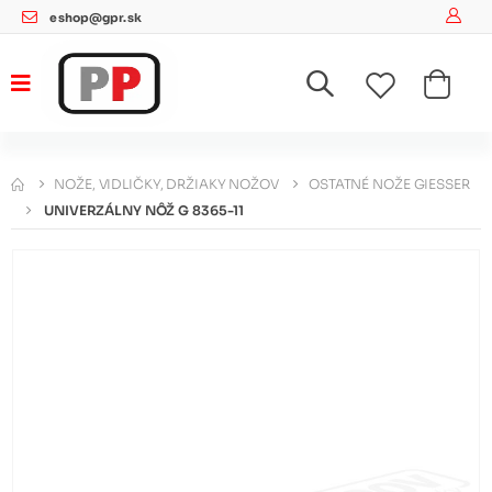
eshop@gpr.sk
NOŽE, VIDLIČKY, DRŽIAKY NOŽOV
OSTATNÉ NOŽE GIESSER
UNIVERZÁLNY NÔŽ G 8365-11