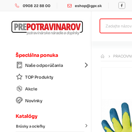
0908 22 88 00
eshop@gpr.sk
Špeciálna ponuka
PRACOVNÉ
Naše odporúčania
TOP Produkty
Akcie
Novinky
Katalógy
Brúsky a ocieľky