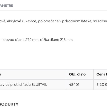
AMETRE
ové, akrylové rukavice, polomáčané v prírodnom latexe, so zdrs
L) - obvod dlane 279 mm, dĺžka dlane 215 mm.
u
Obj. číslo
Cena 
avice proti chladu BLUETAIL
48401
3,20 
RODUKTY