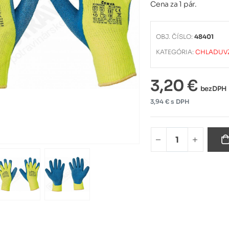
Cena za 1 pár.
OBJ. ČÍSLO:
48401
KATEGÓRIA:
CHLADUV
3,20 €
bez DPH
3,94 € s DPH