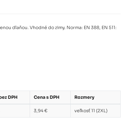
nenou dlaňou. Vhodné do zimy. Norma: EN 388, EN 511:
bez DPH
Cena s DPH
Rozmery
€
3,94 €
veľkosť 11 (2XL)