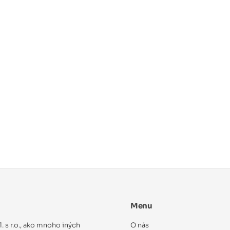
Menu
ol. s r.o., ako mnoho iných
O nás