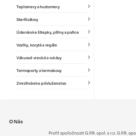
Teplomery a hustomery
Sterilizátory
Údenárske štiepky, piliny a palice
Vozíky, korytá a regále
Vákuové vrecká a rukávy
Termoporty a termoboxy
Zmrzlinárske príslušenstvo
O Nás
Profil spoločnosti G.P.R. spol. s r.o. G.P.R. sp