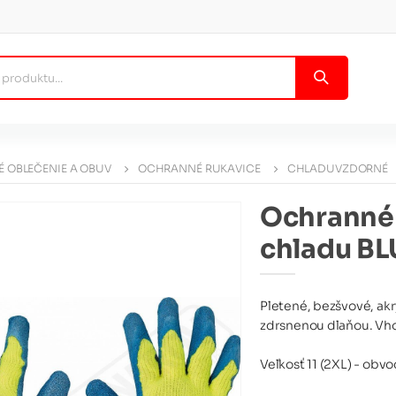
 OBLEČENIE A OBUV
OCHRANNÉ RUKAVICE
CHLADUVZDORNÉ
Ochranné 
chladu BL
Pletené, bezšvové, ak
zdrsnenou dlaňou. Vho
Veľkosť 11 (2XL) - obv