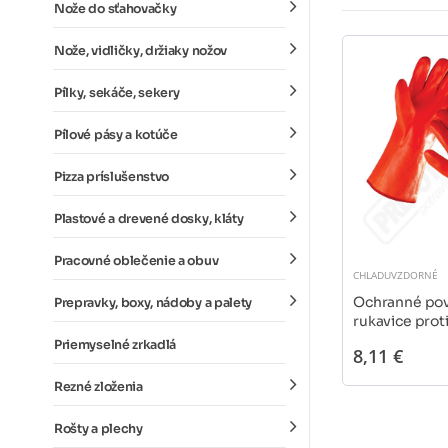
Nože do sťahovačky
Nože, vidličky, držiaky nožov
Pílky, sekáče, sekery
Pílové pásy a kotúče
Pizza príslušenstvo
Plastové a drevené dosky, kláty
Pracovné oblečenie a obuv
CHLADUVZDORNÉ
Ochranné po
Prepravky, boxy, nádoby a palety
rukavice prot
FLAMINGO
Priemyselné zrkadlá
8,11 €
Rezné zloženia
Rošty a plechy