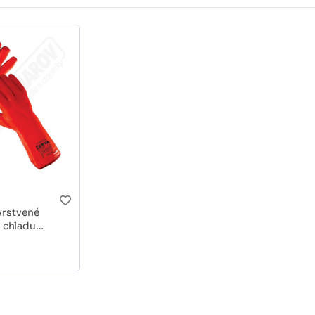
vrstvené
i chladu