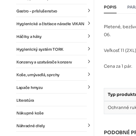
POPIS
PAR
Gastro - príslušenstvo
Hygienické a čistiace náradie VIKAN
Pletené, bezšv
06.
Háčiky a háky
Hygienický systém TORK
Veľkosť 11 (2X
Konzervy a uzatvárače konzerv
Cena za 1 pár.
Koše, umývadlá, sprchy
Lapače hmyzu
Typ produkt
Literatúra
Ochranné ruk
Nákupné koše
Náhradné diely
PODOBNÉ P